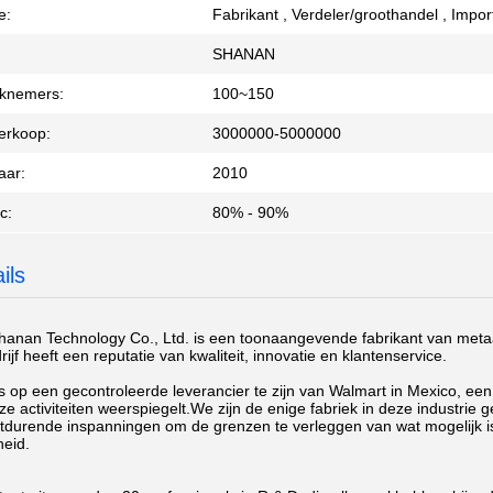
e:
Fabrikant , Verdeler/groothandel , Impo
SHANAN
knemers:
100~150
Verkoop:
3000000-5000000
aar:
2010
c:
80% - 90%
ils
nan Technology Co., Ltd. is een toonaangevende fabrikant van metaa
ijf heeft een reputatie van kwaliteit, innovatie en klantenservice.
ts op een gecontroleerde leverancier te zijn van Walmart in Mexico, ee
e activiteiten weerspiegelt.We zijn de enige fabriek in deze industrie 
durende inspanningen om de grenzen te verleggen van wat mogelijk is i
heid.