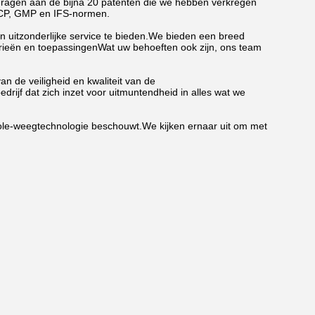
edragen aan de bijna 20 patenten die we hebben verkregen
CCP, GMP en IFS-normen.
en uitzonderlijke service te bieden.We bieden een breed
trieën en toepassingenWat uw behoeften ook zijn, ons team
n de veiligheid en kwaliteit van de
drijf dat zich inzet voor uitmuntendheid in alles wat we
trole-weegtechnologie beschouwt.We kijken ernaar uit om met