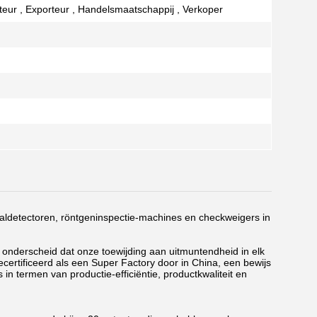
rteur , Exporteur , Handelsmaatschappij , Verkoper
ldetectoren, röntgeninspectie-machines en checkweigers in
n onderscheid dat onze toewijding aan uitmuntendheid in elk
gecertificeerd als een Super Factory door in China, een bewijs
n termen van productie-efficiëntie, productkwaliteit en