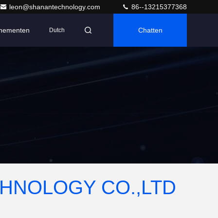
leon@shanantechnology.com
86--13215377368
nementen
Chatten
Dutch
HNOLOGY CO.,LTD