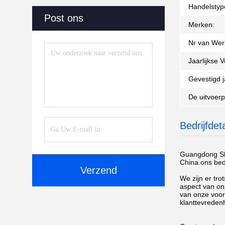
Handelstyp
Post ons
Merken:
Nr van Wer
Jaarlijkse 
Gevestigd j
De uitvoerp
Bedrijfdeta
Guangdong Sha
China.ons bedr
Verzend
We zijn er tro
aspect van onz
van onze voort
klanttevreden