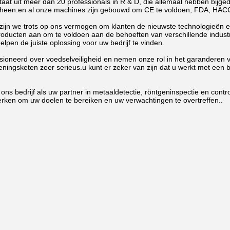
aat uit meer dan 20 professionals in R & D, die allemaal hebben bijg
n heen.en al onze machines zijn gebouwd om CE te voldoen, FDA, HA
f zijn we trots op ons vermogen om klanten de nieuwste technologieën 
roducten aan om te voldoen aan de behoeften van verschillende indus
helpen de juiste oplossing voor uw bedrijf te vinden.
sioneerd over voedselveiligheid en nemen onze rol in het garanderen va
ningsketen zeer serieus.u kunt er zeker van zijn dat u werkt met een be
 ons bedrijf als uw partner in metaaldetectie, röntgeninspectie en con
rken om uw doelen te bereiken en uw verwachtingen te overtreffen..