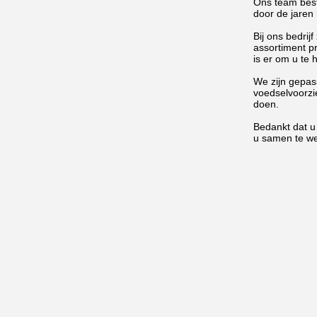
Ons team best
door de jare
Bij ons bedrij
assortiment p
is er om u te 
We zijn gepas
voedselvoorzie
doen.
Bedankt dat u
u samen te we