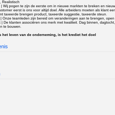
 Realistisch
 | Wij pogen te zijn de eerste om in nieuwe markten te breken en nieu
ustomer eerst is ons voor altijd doel. Alle arbeiders moeten als klant e
ant taxeerde brengen product, taxeerde suggestie, taxeerde steun.
| Onze teamleden zijn bereid om veranderingen aan te brengen, open a
t | De klanten associëren ons merk met kwaliteit. Dag binnen, dagtocht,
n te bouwen.
is het leven van de onderneming, is het krediet het doel
nis
m