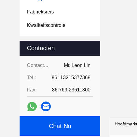
Fabrieksreis
Kwaliteitscontrole
Contacten
Contacten:
Mr. Leon Lin
Tel.:
86--13215377368
Fax:
86-769-23611800
Hoofdmarkt
Chat Nu