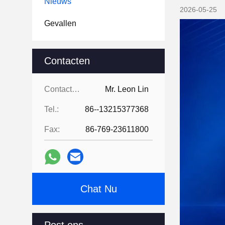
Nieuws
2026-05-25
Gevallen
Contacten
Contacten:
Mr. Leon Lin
Tel.:
86--13215377368
Fax:
86-769-23611800
Chat Nu