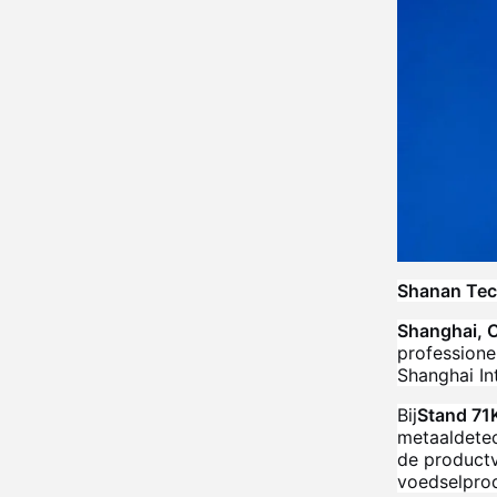
Shanan Tec
Shanghai, C
professione
Shanghai In
Bij
Stand 71
metaaldete
de productv
voedselprod