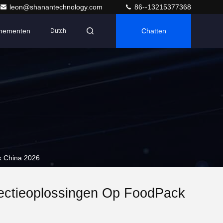
leon@shanantechnology.com
86--13215377368
nementen
Chatten
Dutch
k China 2026
ectieoplossingen Op FoodPack