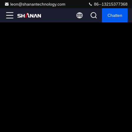
leon@shanantechnology.com
86--13215377368
Chatten