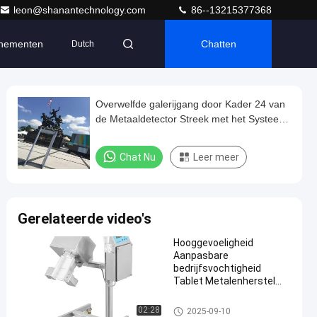
leon@shanantechnology.com
86--13215377368
nementen
Chatten
Dutch
Overwelfde galerijgang door Kader 24 van
de Metaaldetector Streek met het Systeem
van de Touch screencontrole
Chat Nu
Leer meer
Gerelateerde video's
Hooggevoeligheid
Aanpasbare
bedrijfsvochtigheid
Tablet Metalenherstel
Metalenseparator
de separator van het tabletmet
02:28
2025-09-10