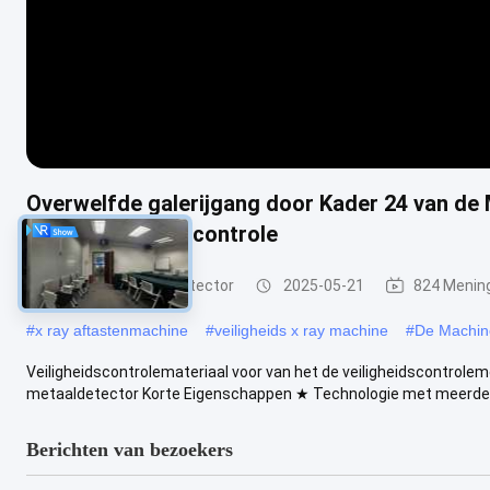
Overwelfde galerijgang door Kader 24 van de
de Touch screencontrole
Gang door Metaaldetector
2025-05-21
824 Menin
#
x ray aftastenmachine
#
veiligheids x ray machine
#
De Machin
Veiligheidscontrolemateriaal voor van het de veiligheidscontrole
metaaldetector Korte Eigenschappen ★ Technologie met meerdere 
Berichten van bezoekers