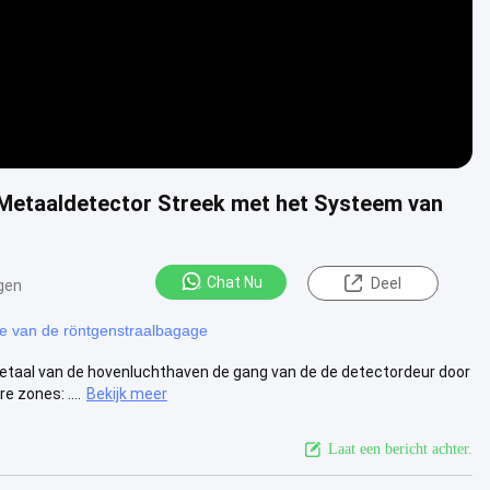
 Metaaldetector Streek met het Systeem van
Chat Nu
Deel
gen
e van de röntgenstraalbagage
metaal van de hovenluchthaven de gang van de de detectordeur door
zones: ....
Bekijk meer
Laat een bericht achter.