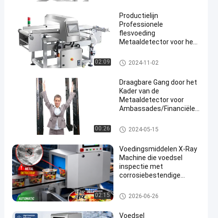
aal
Productielijn
Professionele
flesvoeding
Metaaldetector voor het
detecteren van
metaalspaanders in
Voedsel Metaaldetector
02:09
2024-11-02
voedsel
Draagbare Gang door het
Kader van de
Metaaldetector voor
Ambassades/Financiële
Instellingen
Gang door Metaaldetector
00:26
2024-05-15
Voedingsmiddelen X-Ray
Machine die voedsel
inspectie met
corrosiebestendige
spiegelpoets SUS304
oppervlak en
voedsel x ray machine
02:15
2026-06-26
geavanceerde
touchscreen werking
Voedsel