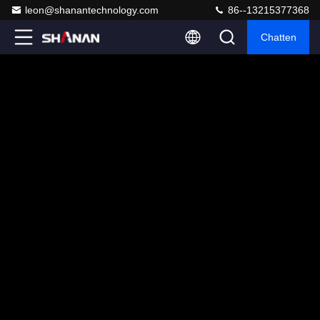
leon@shanantechnology.com
86--13215377368
Chatten