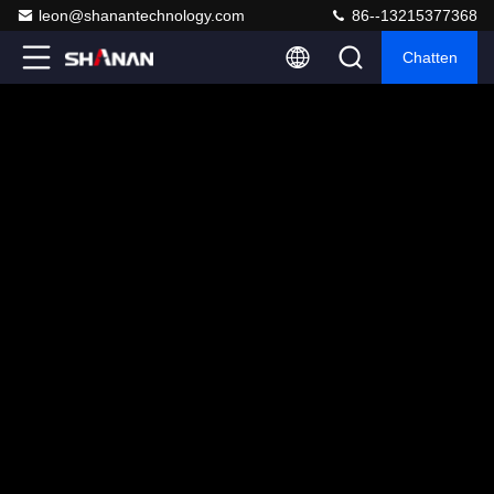
leon@shanantechnology.com
86--13215377368
Chatten