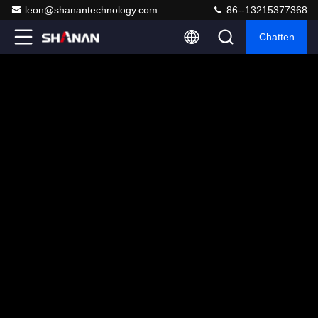
leon@shanantechnology.com
86--13215377368
Chatten