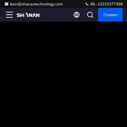
leon@shanantechnology.com
86--13215377368
Chatten