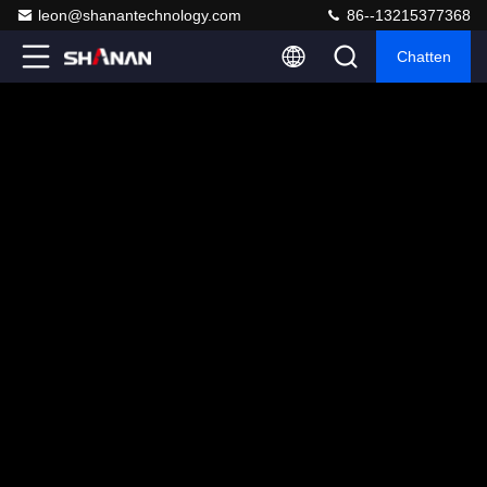
leon@shanantechnology.com
86--13215377368
Chatten