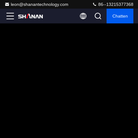
leon@shanantechnology.com
86--13215377368
Chatten