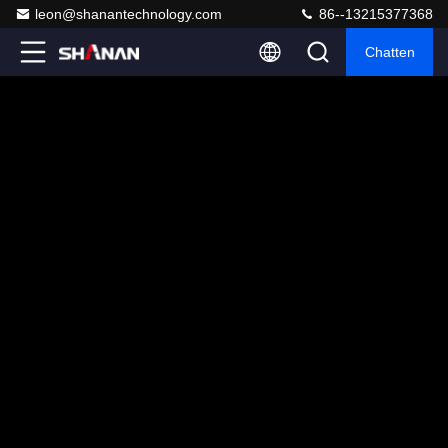
leon@shanantechnology.com
86--13215377368
Chatten