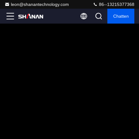
leon@shanantechnology.com
86--13215377368
Chatten