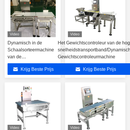
Video
Video
Dynamisch in de
Het Gewichtscontroleur van de ho
Schaalsorteermachine
snelheidstransportband/Dynamisc
van de
Gewichtscontroleurmachine
Motiegewichtscontroleur
Krijg Beste Prijs
Krijg Beste Prijs
met de Vertoning van
het 8 Duimtouche
screen
Video
Video