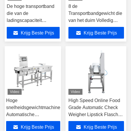
De hoge transportband
8 de
die van de
Transportbandgewicht die
ladingscapaciteit
van het duim Volledig
schaalgewichtscontroleur
Touche screen
Krijg Beste Prijs
Krijg Beste Prijs
wegen
Machinewaaier Maximum
300g controleren
Video
Video
Hoge
High Speed Online Food
snelheidsgewichtmachine
Grade Automatic Check
Automatische
Weigher Lipstick Flasche
hoogprecieze
Gewichtstestmachine
Krijg Beste Prijs
Krijg Beste Prijs
onlineweegmachine