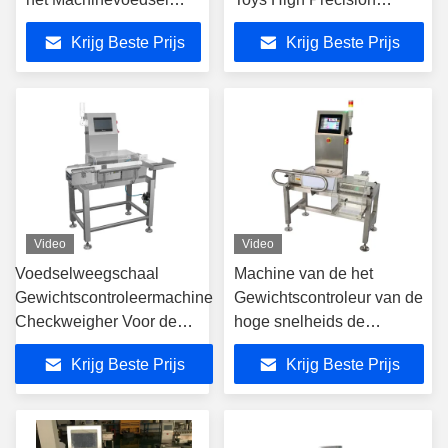
Industrieel Gewicht
Inspection Equipment
Krijg Beste Prijs
Krijg Beste Prijs
controleren
Gewichtscontrolemachine
Video
Video
Voedselweegschaal
Machine van de het
Gewichtscontroleermachine
Gewichtscontroleur van de
Checkweigher Voor de
hoge snelheids de
voedingsindustrie
Dynamische
Krijg Beste Prijs
Krijg Beste Prijs
Transportband, 2 Jaar
Garantie