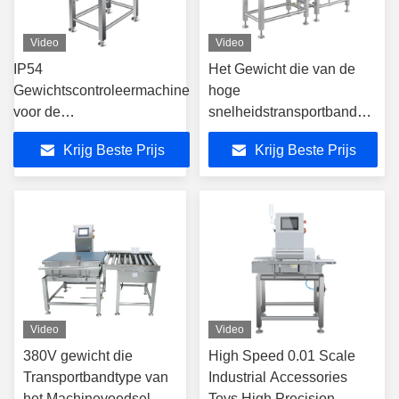
Video
Video
IP54
Het Gewicht die van de
Gewichtscontroleermachine
hoge
voor de
snelheidstransportband
voedingsmiddelenindustrie
Machine controleren
Krijg Beste Prijs
Krijg Beste Prijs
Automatische
Groenten 2 Jaar Garantie
controlewagger
Video
Video
380V gewicht die
High Speed 0.01 Scale
Transportbandtype van
Industrial Accessories
het Machinevoedsel
Toys High Precision