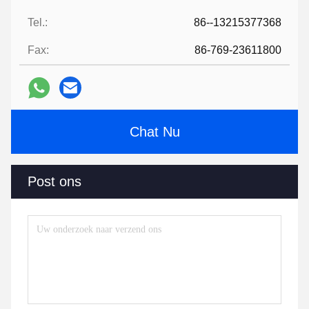
Tel.:
86--13215377368
Fax:
86-769-23611800
Chat Nu
Post ons