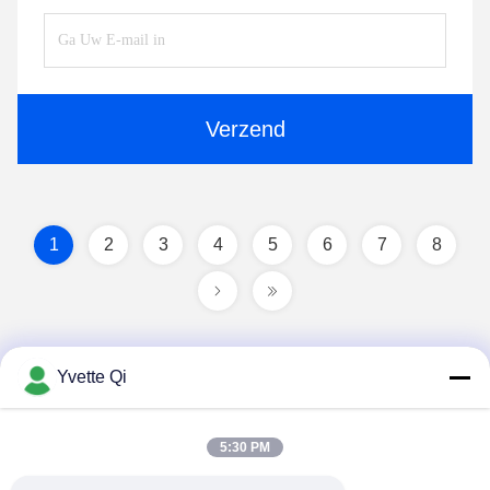
Verzend
1
2
3
4
5
6
7
8
Yvette Qi
5:30 PM