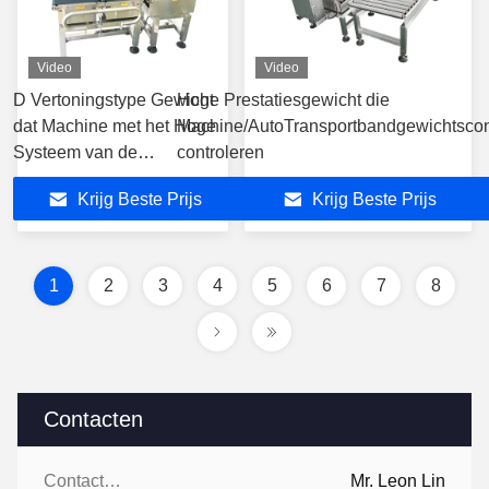
Video
Video
D Vertoningstype Gewicht
Hoge Prestatiesgewicht die
dat Machine met het Hoge
Machine/AutoTransportbandgewichtscon
Systeem van de
controleren
Nauwkeurigheidsverwerping
Krijg Beste Prijs
Krijg Beste Prijs
controleert
1
2
3
4
5
6
7
8
Contacten
Contacten:
Mr. Leon Lin