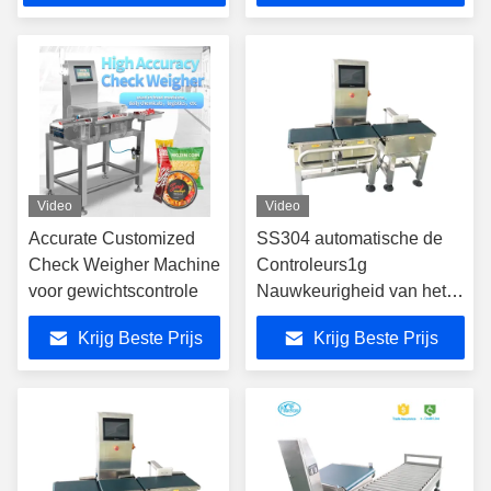
Video
Video
Accurate Customized
SS304 automatische de
Check Weigher Machine
Controleurs1g
voor gewichtscontrole
Nauwkeurigheid van het
Transportbandgewicht
Krijg Beste Prijs
Krijg Beste Prijs
voor de Lijn van de
Voedselverpakking