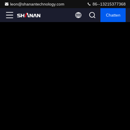
leon@shanantechnology.com
86--13215377368
Chatten