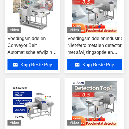
Video
Video
Voedingsmiddelen
Voedingsmiddelenindustrie
Conveyor Belt
Niet-ferro metalen detector
Automatische afwijzing
met afwijzingsoptie en
Metalen detector
hoge gevoeligheid
Krijg Beste Prijs
Krijg Beste Prijs
machine met CE
Video
Video