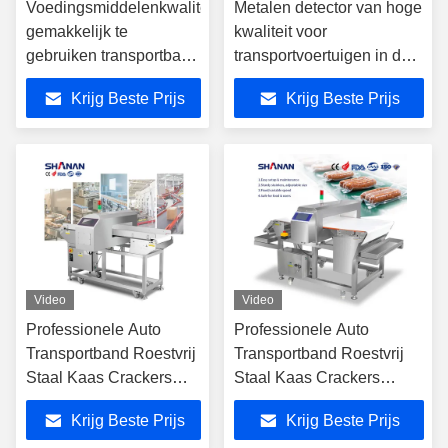
Voedingsmiddelenkwaliteit
Metalen detector van hoge
gemakkelijk te
kwaliteit voor
gebruiken transportband
transportvoertuigen in de
Metaldetector met
industrie
Krijg Beste Prijs
Krijg Beste Prijs
afwijzing CE ISO
gecertificeerd
Video
Video
Professionele Auto
Professionele Auto
Transportband Roestvrij
Transportband Roestvrij
Staal Kaas Crackers
Staal Kaas Crackers
Zeevruchten Grade Melk
Zeevruchten Grade Melk
Krijg Beste Prijs
Krijg Beste Prijs
Koekjes Vlees Voedsel
Koekjes Vlees Voedsel