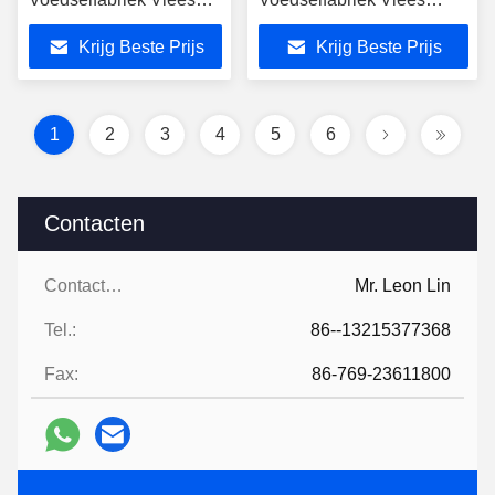
Zeevruchten Chocolade
Voedsel Zeevruchten
Krijg Beste Prijs
Krijg Beste Prijs
Koekjes Noten
Chocolade Koekjes Noten
Metaaldetector Hoog
Metaaldetector
nauwkeurig
1
2
3
4
5
6
Contacten
Contacten:
Mr. Leon Lin
Tel.:
86--13215377368
Fax:
86-769-23611800