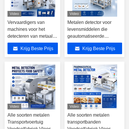
Video
Video
Vervaardigers van
Metalen detector voor
machines voor het
levensmiddelen die
detecteren van metaal
geautomatiseerde
met afwijzing van
inspectieprocessen
Krijg Beste Prijs
Krijg Beste Prijs
roestvrij staal
ondersteunt om de
voedselveiligheid te
verbeteren en het risico op
besmetting te verminderen
Video
Video
Alle soorten metalen
Alle soorten metalen
Transportvoertuig
transportbanden
Voedselfabriek Vlees
Voedselfabriek Vlees