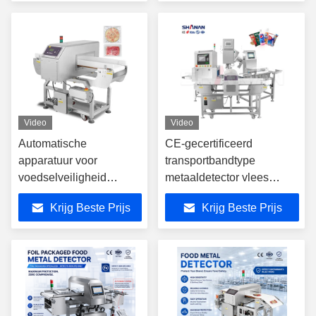
Metaaldetector CE
Metaaldetector CE
Gecertificeerd
Gecertificeerd
Video
Video
Automatische
CE-gecertificeerd
apparatuur voor
transportbandtype
voedselveiligheid
metaaldetector vlees
Geavanceerde
snoep dessert
Krijg Beste Prijs
Krijg Beste Prijs
metaaldetectoren die
metaaldetector
kwaliteit en naleving
gevoeligheid
waarborgen
Voedingsmiddelenindustrie