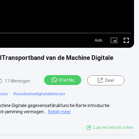
Auto
Picture-
Fullscre
in-
Picture
alTransportband van de Machine Digitale
Chat Nu
Deel
11 Meningen
ector
#
voedselveiligheiddetector
hine Digitale gegevensafdrukfunctie Korte introductie:
nti-jamming vermogen...
Bekijk meer
Laat een bericht achter.