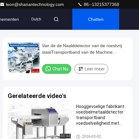
leon@shanantechnology.com
86--13215377368
nementen
Chatten
Dutch
Van de de Naalddetector van de roestvrij
staalTransportband van de Machine
Digitale Gegevens de Drukfunctie
Chat Nu
Leer meer
Gerelateerde video's
Hooggevoelige fabrikant
voedselmetaaldetector
transportband
voedselveiligheid met
afkeur
Voedsel Metaaldetector
00:44
2026-02-02