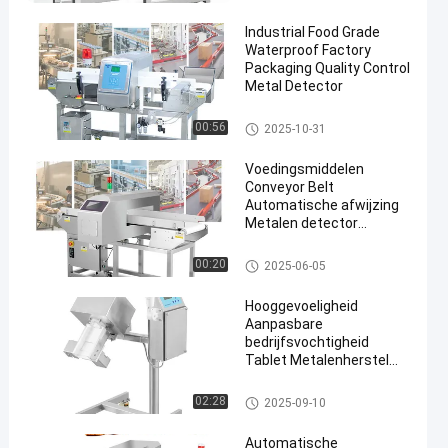
Industrial Food Grade
Waterproof Factory
Packaging Quality Control
Metal Detector
Voedsel Metaaldetector
00:56
2025-10-31
en
Voedingsmiddelen
Conveyor Belt
Automatische afwijzing
Metalen detector
machine met CE
het metaaldetector van de voe
00:20
2025-06-05
dselrang
Hooggevoeligheid
Aanpasbare
bedrijfsvochtigheid
Tablet Metalenherstel
Metalenseparator
de separator van het tabletmet
02:28
2025-09-10
aal
Automatische