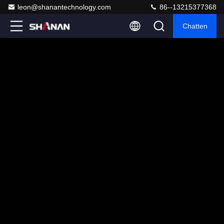
leon@shanantechnology.com
86--13215377368
Chatten