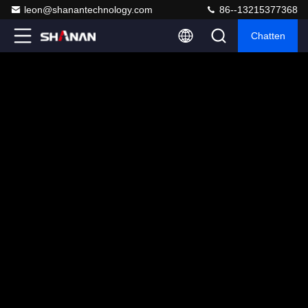
leon@shanantechnology.com
86--13215377368
Chatten