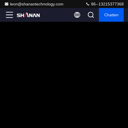
leon@shanantechnology.com
86--13215377368
Chatten