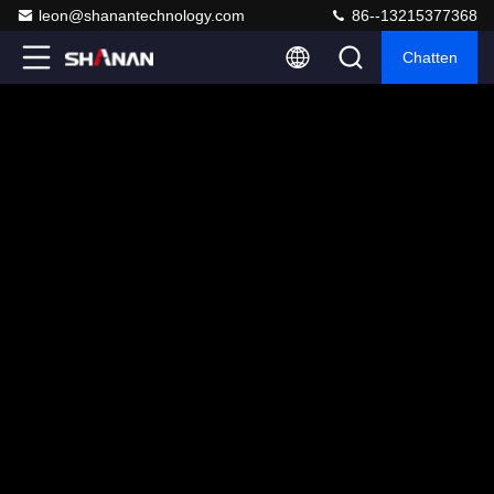
leon@shanantechnology.com
86--13215377368
Chatten