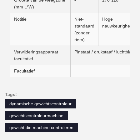
Grootte van de weegzone
-
270*110
(mm L*W)
Notitie
Niet-
Hoge
standaard
nauwkeurigheid
(zonder
riem)
Verwijderingsapparaat
Pinstaaf / drukstaaf / luchtblaas 
facultatief
Facultatief
Tags:
dynamische gewichtscontroleur
gewichtscontroleurmachine
gewicht die machine controleren