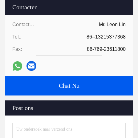
Contacten
Contacten:
Mr. Leon Lin
Tel.:
86--13215377368
Fax:
86-769-23611800
Chat Nu
Post ons