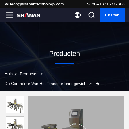
leon@shanantechnology.com
86--13215377368
Chatten
Producten
Huis
>
Producten
>
De Controleur Van Het Transportbandgewicht
>
Het
Gewichtscontroleur van de hoge
snelheidstransportband/Dynamische Gewichtscontroleurmachine