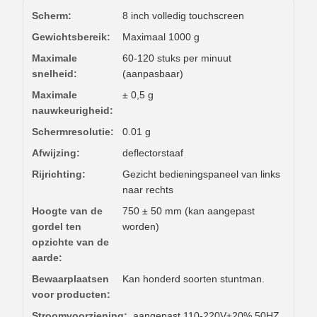
Scherm:
8 inch volledig touchscreen
Gewichtsbereik:
Maximaal 1000 g
Maximale
60-120 stuks per minuut
snelheid:
(aanpasbaar)
Maximale
± 0,5 g
nauwkeurigheid:
Schermresolutie:
0.01 g
Afwijzing:
deflectorstaaf
Rijrichting:
Gezicht bedieningspaneel van links
naar rechts
Hoogte van de
750 ± 50 mm (kan aangepast
gordel ten
worden)
opzichte van de
aarde:
Bewaarplaatsen
Kan honderd soorten stuntman.
voor producten:
Stroomvoorziening:
aangepast 110-220V±20% 50HZ