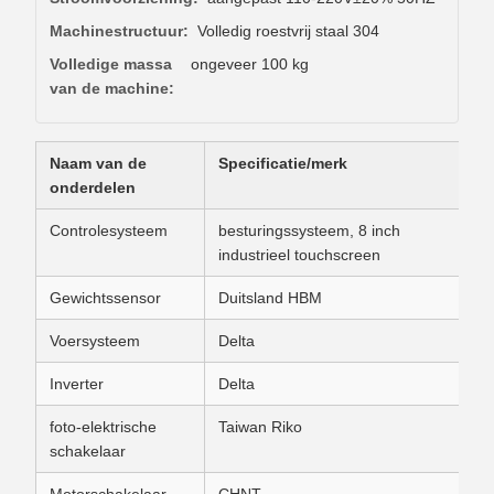
Machinestructuur:
Volledig roestvrij staal 304
Volledige massa
ongeveer 100 kg
van de machine:
Naam van de
Specificatie/merk
E
onderdelen
Controlesysteem
besturingssysteem, 8 inch
s
industrieel touchscreen
Gewichtssensor
Duitsland HBM
P
Voersysteem
Delta
P
Inverter
Delta
P
foto-elektrische
Taiwan Riko
P
schakelaar