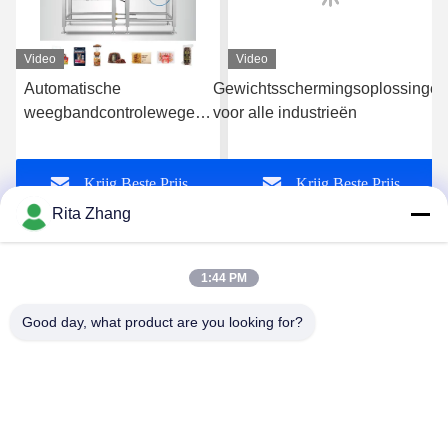
Video
Video
Automatische
Gewichtsschermingsoplossingen
weegbandcontroleweger
voor alle industrieën
fabrikant van
voedselverpakkingen
Krijg Beste Prijs
Krijg Beste Prijs
Rita Zhang
1:44 PM
Good day, what product are you looking for?
GUANGDONG SHANAN TECHNOLOGY
CO.,LTD
leon@shanantechnology.com
86--13215377368