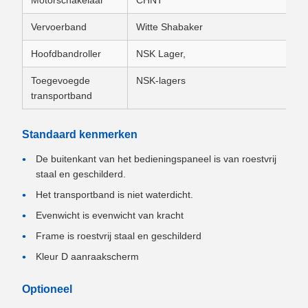
Motorschakelaar
CHNT
P
Vervoerband
Witte Shabaker
P
Hoofdbandroller
NSK Lager,
P
Toegevoegde
NSK-lagers
P
transportband
Standaard kenmerken
De buitenkant van het bedieningspaneel is van roestvrij
staal en geschilderd.
Het transportband is niet waterdicht.
Evenwicht is evenwicht van kracht
Frame is roestvrij staal en geschilderd
Kleur D aanraakscherm
Optioneel