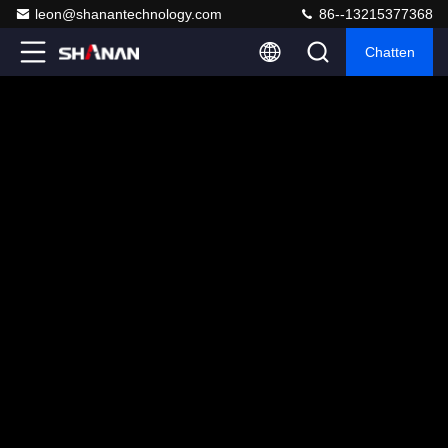
leon@shanantechnology.com
86--13215377368
Chatten