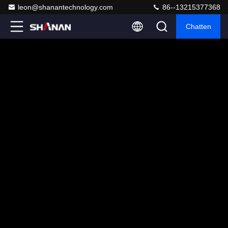
leon@shanantechnology.com
86--13215377368
Chatten