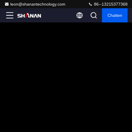
leon@shanantechnology.com
86--13215377368
Chatten