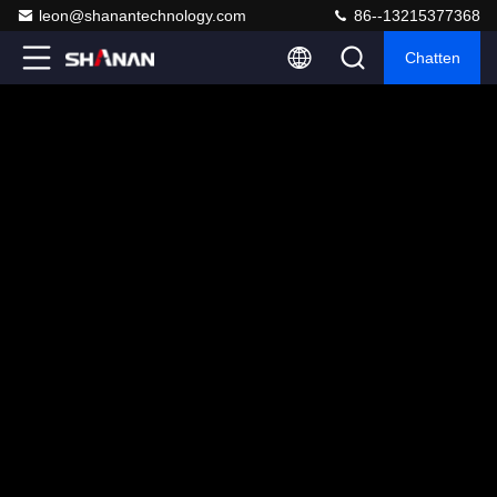
leon@shanantechnology.com
86--13215377368
Chatten