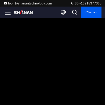
leon@shanantechnology.com
86--13215377368
Chatten