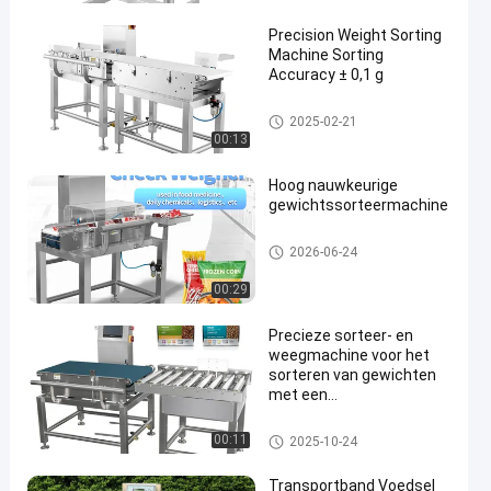
aal
Precision Weight Sorting
Machine Sorting
Accuracy ± 0,1 g
gewichtssorteermachine
2025-02-21
00:13
en
Hoog nauwkeurige
gewichtssorteermachine
gewichtssorteermachine
2026-06-24
00:29
Precieze sorteer- en
weegmachine voor het
sorteren van gewichten
met een
sorteringsnauwkeurigheid
van ± 0,1 g
gewichtssorteermachine
00:11
2025-10-24
Transportband Voedsel