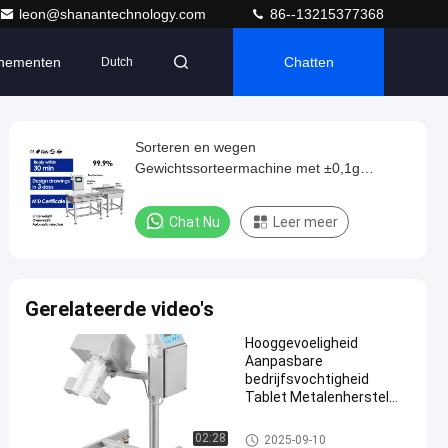
leon@shanantechnology.com
86--13215377368
nementen
Chatten
Dutch
Sorteren en wegen
Gewichtssorteermachine met ±0,1g
sorteringsnauwkeurigheid Checkweiger
Chat Nu
Leer meer
Gerelateerde video's
Hooggevoeligheid
Aanpasbare
bedrijfsvochtigheid
Tablet Metalenherstel
Metalenseparator
de separator van het tabletmet
02:28
2025-09-10