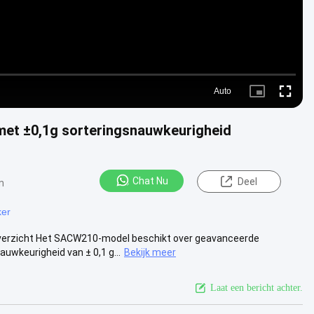
Auto
Picture-
Fullscre
in-
Picture
et ±0,1g sorteringsnauwkeurigheid
Chat Nu
Deel
n
ker
erzicht Het SACW210-model beschikt over geavanceerde
wkeurigheid van ± 0,1 g...
Bekijk meer
Laat een bericht achter.