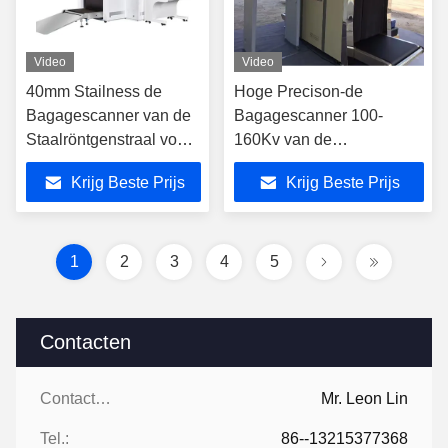
Video
Video
40mm Stailness de
Hoge Precison-de
Bagagescanner van de
Bagagescanner 100-
Staalröntgenstraal voor
160Kv van de
Luchthaven en
Veiligheidsröntgenstraal
Krijg Beste Prijs
Krijg Beste Prijs
Metropost
met de Maximum Lading
van 200kg
1
2
3
4
5
Contacten
Contacten:
Mr. Leon Lin
Tel.:
86--13215377368