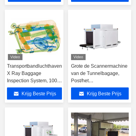
het Controleren
Realtime
Video
Video
Transportbandluchthaven
Grote de Scannermachine
X Ray Baggage
van de Tunnelbagage,
Inspection System, 100 -
Post/het
160kv-de Scanner van
Onderzoeksmachine van
Krijg Beste Prijs
Krijg Beste Prijs
de Luchthavenbagage
de Ladingsröntgenstraal