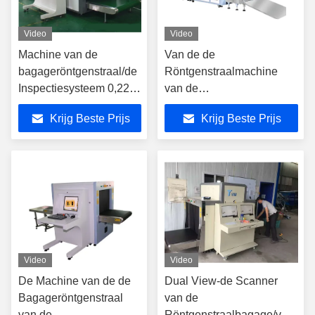
Video
Video
Machine van de
Van de de
bagageröntgenstraal/de
Röntgenstraalmachine
Inspectiesysteem 0,22
van de
van de
veiligheidscontrolebagage
Krijg Beste Prijs
Krijg Beste Prijs
Röntgenstraalbagage
de Ladingsgary
M/S-Snelheid
Kleurencapaciteit binnen
200kg
Video
Video
De Machine van de de
Dual View-de Scanner
Bagageröntgenstraal
van de
van de
Röntgenstraalbagage/van