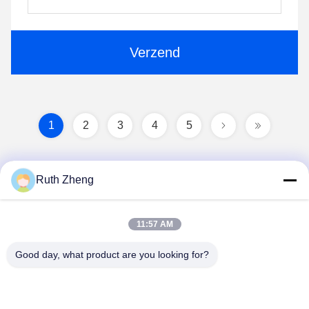
Verzend
1
2
3
4
5
Ruth Zheng
11:57 AM
Good day, what product are you looking for?
GUANGDONG SHANAN TECHNOLOGY
CO.,LTD
leon@shanantechnology.com