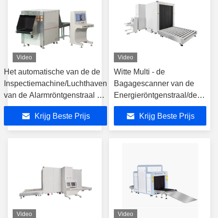
Video
Video
Het automatische van de de
Witte Multi - de
Inspectiemachine/Luchthaven
Bagagescanner van de
van de Alarmröntgenstraal de
Energieröntgenstraal/de
Machinesveiligheid van de
Machine van de
Krijg Beste Prijs
Krijg Beste Prijs
Bagageröntgenstraal
Ladingsröntgenstraal
Controleren
Video
Video