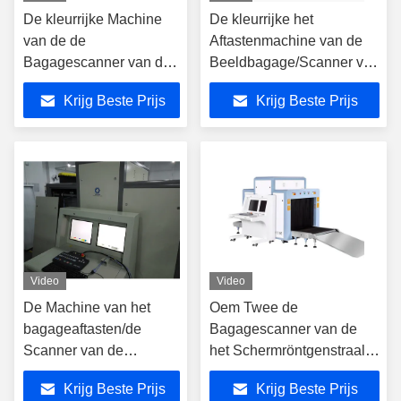
De kleurrijke Machine
De kleurrijke het
van de de
Aftastenmachine van de
Bagagescanner van de
Beeldbagage/Scanner van
Beeldröntgenstraal, het
de
Krijg Beste Prijs
Krijg Beste Prijs
Systeem van het de
Röntgenstraalveiligheid
Röntgenstraalonderzoek
voor Lading het
van de
Controleren
Luchthavenveiligheid
Video
Video
De Machine van het
Oem Twee de
bagageaftasten/de
Bagagescanner van de
Scanner van de
het Schermröntgenstraal
Röntgenstraalveiligheid
meer dan 60000
Krijg Beste Prijs
Krijg Beste Prijs
voor Luchthavenlading
Beeldenopslag in