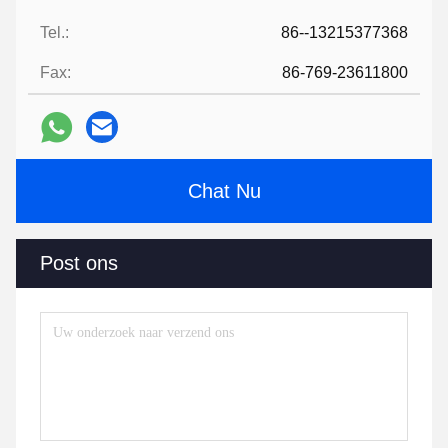
Tel.:
86--13215377368
Fax:
86-769-23611800
Chat Nu
Post ons