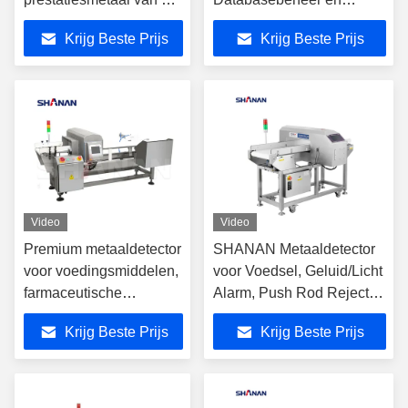
het voedselmetaal de
Machtigingsinstellingen
Krijg Beste Prijs
Krijg Beste Prijs
detectormachine voor
beide droog voedsel
Video
Video
Premium metaaldetector
SHANAN Metaaldetector
voor voedingsmiddelen,
voor Voedsel, Geluid/Licht
farmaceutische
Alarm, Push Rod Reject
producten,
Systeem
Krijg Beste Prijs
Krijg Beste Prijs
geïmporteerde
technologie, CE-
gecertificeerde
tunnelband