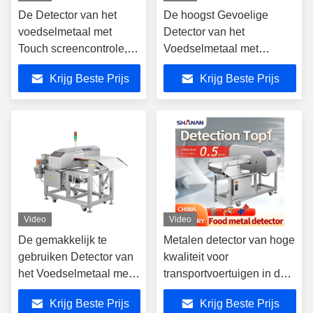
De Detector van het
De hoogst Gevoelige
voedselmetaal met
Detector van het
Touch screencontrole,
Voedselmetaal met
Hoge Gevoeligheid en
Nieuwe Touch screeninput
Krijg Beste Prijs
Krijg Beste Prijs
Betrouwbaarheid
Video
Video
De gemakkelijk te
Metalen detector van hoge
gebruiken Detector van
kwaliteit voor
het Voedselmetaal met
transportvoertuigen in de
Gemoedelijke Touch
industrie
Krijg Beste Prijs
Krijg Beste Prijs
screenvertoning