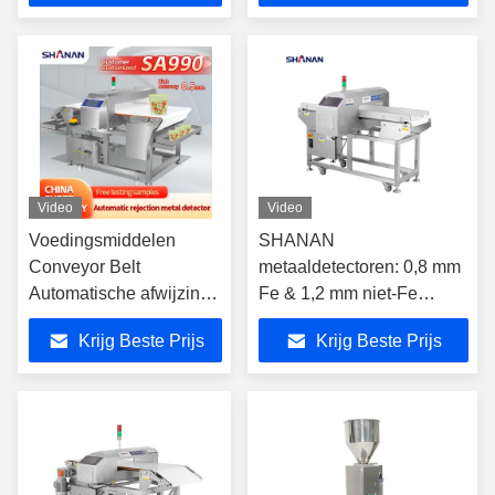
Video
Video
Voedingsmiddelen
SHANAN
Conveyor Belt
metaaldetectoren: 0,8 mm
Automatische afwijzing
Fe & 1,2 mm niet-Fe
Metalen detector
gevoeligheid, tunnelmaat
Krijg Beste Prijs
Krijg Beste Prijs
machine met CE
4012 cm - 50 * 30 cm