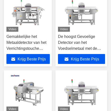
Video
Video
Gemakkelijke het
De hoogst Gevoelige
Metaaldetector van het
Detector van het
Verrichtingstouche
Voedselmetaal met de
screen met Hoge
Functie van de
Krijg Beste Prijs
Krijg Beste Prijs
Gevoeligheid
Gegevensvertoning
Video
Video