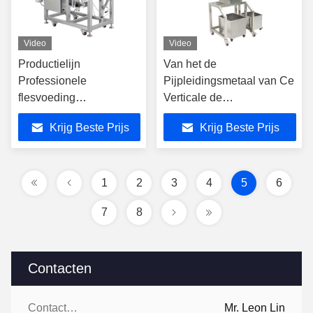
Video
Video
Productielijn
Van het de
Professionele
Pijpleidingsmetaal van Ce
flesvoeding
Verticale de
Metaaldetector voor het
Detectorseparator voor
Krijg Beste Prijs
Krijg Beste Prijs
detecteren van
Rekupereerbare
metaalspaanders in
Rubberplastieken
voedsel
1
2
3
4
5
6
7
8
Contacten
Contacten:
Mr. Leon Lin