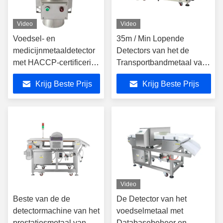
Video
Video
Voedsel- en
35m / Min Lopende
medicijnmetaaldetector
Detectors van het de
met HACCP-certificering
Transportbandmetaal van
Waterdicht IP65
de Snelheidsriem voor
Krijg Beste Prijs
Krijg Beste Prijs
Industrieel Fruitvoedsel
Video
Beste van de de
De Detector van het
detectormachine van het
voedselmetaal met
prestatiesmetaal van het
Databasebeheer en