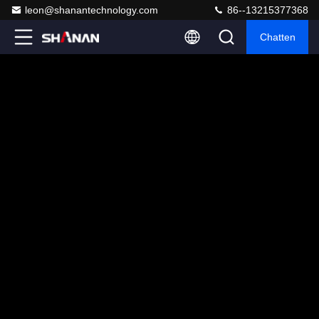
leon@shanantechnology.com
86--13215377368
Chatten