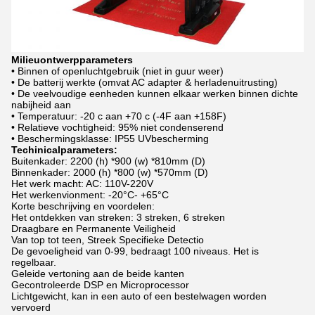
Milieuontwerpparameters
• Binnen of openluchtgebruik (niet in guur weer)
• De batterij werkte (omvat AC adapter & herladenuitrusting)
• De veelvoudige eenheden kunnen elkaar werken binnen dichte
nabijheid aan
• Temperatuur: -20 c aan +70 c (-4F aan +158F)
• Relatieve vochtigheid: 95% niet condenserend
• Beschermingsklasse: IP55 UVbescherming
Techinicalparameters:
Buitenkader: 2200 (h) *900 (w) *810mm (D)
Binnenkader: 2000 (h) *800 (w) *570mm (D)
Het werk macht: AC: 110V-220V
Het werkenvionment: -20°C- +65°C
Korte beschrijving en voordelen:
Het ontdekken van streken: 3 streken, 6 streken
Draagbare en Permanente Veiligheid
Van top tot teen, Streek Specifieke Detectio
De gevoeligheid van 0-99, bedraagt 100 niveaus. Het is
regelbaar.
Geleide vertoning aan de beide kanten
Gecontroleerde DSP en Microprocessor
Lichtgewicht, kan in een auto of een bestelwagen worden
vervoerd