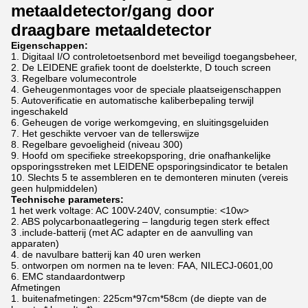
metaaldetector/gang door
draagbare metaaldetector
Eigenschappen:
1. Digitaal I/O controletoetsenbord met beveiligd toegangsbeheer,
2. De LEIDENE grafiek toont de doelsterkte, D touch screen
3. Regelbare volumecontrole
4. Geheugenmontages voor de speciale plaatseigenschappen
5. Autoverificatie en automatische kaliberbepaling terwijl
ingeschakeld
6. Geheugen de vorige werkomgeving, en sluitingsgeluiden
7. Het geschikte vervoer van de tellerswijze
8. Regelbare gevoeligheid (niveau 300)
9. Hoofd om specifieke streekopsporing, drie onafhankelijke
opsporingsstreken met LEIDENE opsporingsindicator te betalen
10. Slechts 5 te assembleren en te demonteren minuten (vereis
geen hulpmiddelen)
Technische parameters:
1 het werk voltage: AC 100V-240V, consumptie: <10w>
2. ABS polycarbonaatlegering – langdurig tegen sterk effect
3 .include-batterij (met AC adapter en de aanvulling van
apparaten)
4. de navulbare batterij kan 40 uren werken
5. ontworpen om normen na te leven: FAA, NILECJ-0601,00
6. EMC standaardontwerp
Afmetingen
1. buitenafmetingen: 225cm*97cm*58cm (de diepte van de