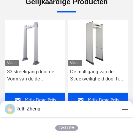
Gelijkaardige Producten
Video
Video
33 streekgang door de
De multigang van de
Vorm van de de
Streekveiligheid door het
Poortkolom van de
Aftastendeuren van de
Metaaldetector met 355
Metaaldetector voor
Krijg Beste Prijs
Krijg Beste Prijs
Niveausgevoeligheid
School of Luchthaven
Ruth Zheng
12:31 PM