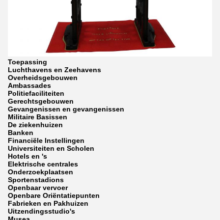
Toepassing
Luchthavens en Zeehavens
Overheidsgebouwen
Ambassades
Politiefaciliteiten
Gerechtsgebouwen
Gevangenissen en gevangenissen
Militaire Basissen
De ziekenhuizen
Banken
Financiële Instellingen
Universiteiten en Scholen
Hotels en 's
Elektrische centrales
Onderzoekplaatsen
Sportenstadions
Openbaar vervoer
Openbare Oriëntatiepunten
Fabrieken en Pakhuizen
Uitzendingsstudio's
Musea