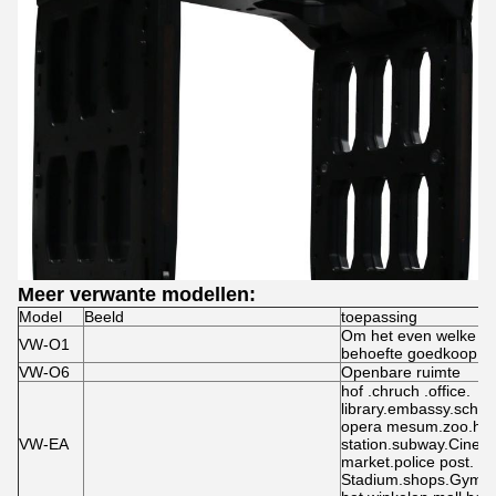
Meer verwante modellen:
Model
Beeld
toepassing
Om het even welke op
VW-O1
behoefte goedkoop m
VW-O6
Openbare ruimte
hof .chruch .office.
library.embassy.schoo
opera mesum.zoo.hot
VW-EA
station.subway.Cinem
market.police post.
Stadium.shops.Gymn