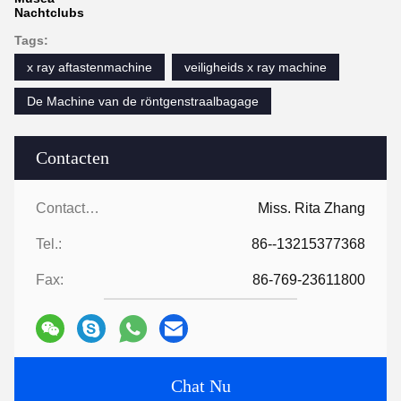
Nachtclubs
Tags:
x ray aftastenmachine
veiligheids x ray machine
De Machine van de röntgenstraalbagage
Contacten
Contacten:
Miss. Rita Zhang
Tel.:
86--13215377368
Fax:
86-769-23611800
Chat Nu