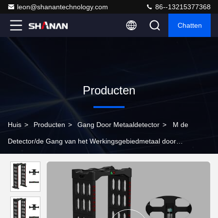
leon@shanantechnology.com
86--13215377368
Chatten
Producten
Huis
>
Producten
>
Gang Door Metaaldetector
>
M de
Detector/de Gang van het Werkingsgebiedmetaal door
Scannerpoort voor Veiligheidsinspectie