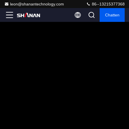
leon@shanantechnology.com
86--13215377368
Chatten