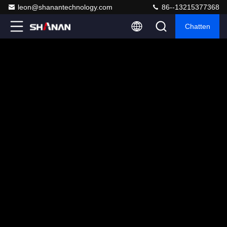
leon@shanantechnology.com
86--13215377368
Chatten