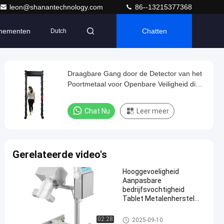
leon@shanantechnology.com
86--13215377368
nementen
Chatten
Dutch
Draagbare Gang door de Detector van het
Poortmetaal voor Openbare Veiligheid die,
20W-Macht controleren
Chat Nu
Leer meer
Gerelateerde video's
Hooggevoeligheid
Aanpasbare
bedrijfsvochtigheid
Tablet Metalenherstel
Metalenseparator
de separator van het tabletmet
02:28
2025-09-10