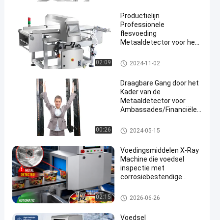
aal
Productielijn
Professionele
flesvoeding
Metaaldetector voor het
detecteren van
metaalspaanders in
Voedsel Metaaldetector
02:09
2024-11-02
en
voedsel
Draagbare Gang door het
Kader van de
Metaaldetector voor
Ambassades/Financiële
Instellingen
Gang door Metaaldetector
00:26
2024-05-15
Voedingsmiddelen X-Ray
Machine die voedsel
inspectie met
corrosiebestendige
spiegelpoets SUS304
oppervlak en
voedsel x ray machine
02:15
2026-06-26
geavanceerde
touchscreen werking
Voedsel