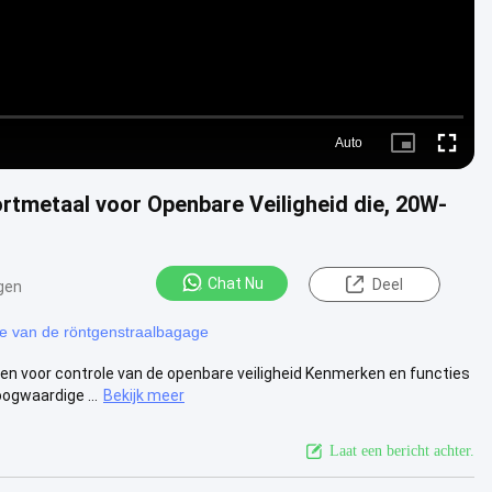
Auto
Picture-
Fullscre
in-
Picture
rtmetaal voor Openbare Veiligheid die, 20W-
Chat Nu
Deel
gen
e van de röntgenstraalbagage
n voor controle van de openbare veiligheid Kenmerken en functies
ogwaardige ...
Bekijk meer
Laat een bericht achter.