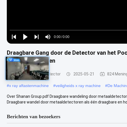
Loaded
:
0%
0:00
/
0:00
Play
Play
Play
Mute
Current
Duration
next
next
Draagbare Gang door de Detector van het Poo
Time
Macht controleren
Gang door Metaaldetector
2025-05-21
824 Menin
#
x ray aftastenmachine
#
veiligheids x ray machine
#
De Machin
Over Shanan Group.pdf Draagbare wandeling door metaaldetectore
Draagbare wandel door metaaldetectoren als één draagbare en ho
Berichten van bezoekers