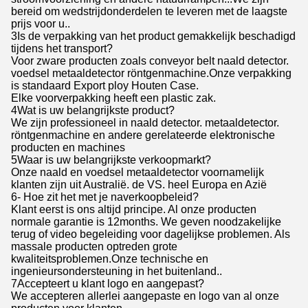
bereid om wedstrijdonderdelen te leveren met de laagste
prijs voor u..
3Is de verpakking van het product gemakkelijk beschadigd
tijdens het transport?
Voor zware producten zoals conveyor belt naald detector.
voedsel metaaldetector röntgenmachine.Onze verpakking
is standaard Export ploy Houten Case.
Elke voorverpakking heeft een plastic zak.
4Wat is uw belangrijkste product?
We zijn professioneel in naald detector. metaaldetector.
röntgenmachine en andere gerelateerde elektronische
producten en machines
5Waar is uw belangrijkste verkoopmarkt?
Onze naald en voedsel metaaldetector voornamelijk
klanten zijn uit Australië. de VS. heel Europa en Azië
6- Hoe zit het met je naverkoopbeleid?
Klant eerst is ons altijd principe. Al onze producten
normale garantie is 12months. We geven noodzakelijke
terug of video begeleiding voor dagelijkse problemen. Als
massale producten optreden grote
kwaliteitsproblemen.Onze technische en
ingenieursondersteuning in het buitenland..
7Accepteert u klant logo en aangepast?
We accepteren allerlei aangepaste en logo van al onze