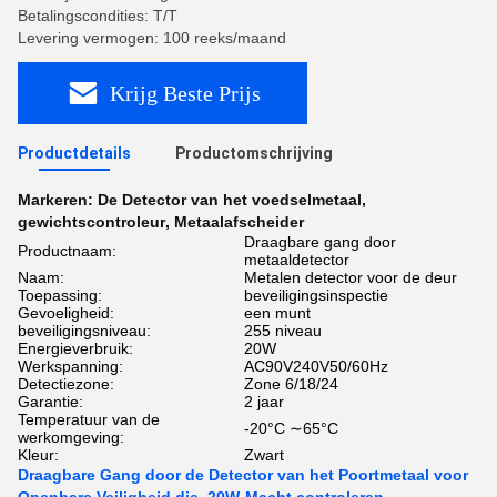
Betalingscondities: T/T
Levering vermogen: 100 reeks/maand
Krijg Beste Prijs
Productdetails
Productomschrijving
Markeren:
De Detector van het voedselmetaal
,
gewichtscontroleur
,
Metaalafscheider
Draagbare gang door
Productnaam:
metaaldetector
Naam:
Metalen detector voor de deur
Toepassing:
beveiligingsinspectie
Gevoeligheid:
een munt
beveiligingsniveau:
255 niveau
Energieverbruik:
20W
Werkspanning:
AC90V240V50/60Hz
Detectiezone:
Zone 6/18/24
Garantie:
2 jaar
Temperatuur van de
-20°C ∼65°C
werkomgeving:
Kleur:
Zwart
Draagbare Gang door de Detector van het Poortmetaal voor