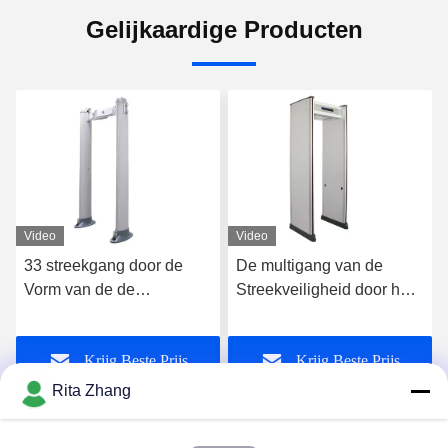
Gelijkaardige Producten
Video
Video
33 streekgang door de
De multigang van de
Vorm van de de
Streekveiligheid door het
Poortkolom van de
Aftastendeuren van de
Metaaldetector met 355
Metaaldetector voor
Krijg Beste Prijs
Krijg Beste Prijs
Niveausgevoeligheid
School of Luchthaven
Rita Zhang