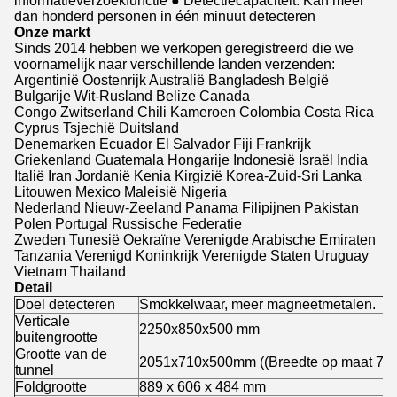
informatieverzoekfunctie ● Detectiecapaciteit: Kan meer
dan honderd personen in één minuut detecteren
Onze markt
Sinds 2014 hebben we verkopen geregistreerd die we
voornamelijk naar verschillende landen verzenden:
Argentinië Oostenrijk Australië Bangladesh België
Bulgarije Wit-Rusland Belize Canada
Congo Zwitserland Chili Kameroen Colombia Costa Rica
Cyprus Tsjechië Duitsland
Denemarken Ecuador El Salvador Fiji Frankrijk
Griekenland Guatemala Hongarije Indonesië Israël India
Italië Iran Jordanië Kenia Kirgizië Korea-Zuid-Sri Lanka
Litouwen Mexico Maleisië Nigeria
Nederland Nieuw-Zeeland Panama Filipijnen Pakistan
Polen Portugal Russische Federatie
Zweden Tunesië Oekraïne Verenigde Arabische Emiraten
Tanzania Verenigd Koninkrijk Verenigde Staten Uruguay
Vietnam Thailand
Detail
Doel detecteren
Smokkelwaar, meer magneetmetalen.
Verticale
2250x850x500 mm
buitengrootte
Grootte van de
2051x710x500mm ((Breedte op maat 7
tunnel
Foldgrootte
889 x 606 x 484 mm