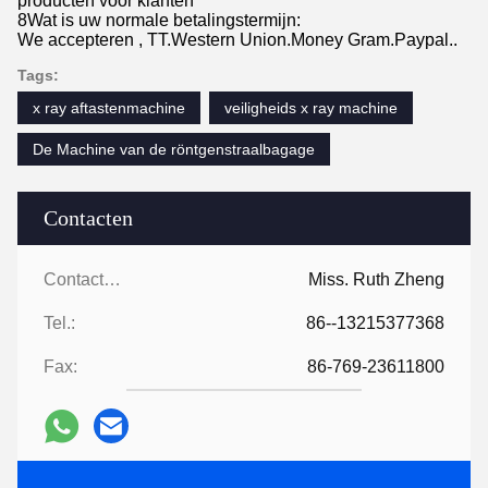
producten voor klanten
8Wat is uw normale betalingstermijn:
We accepteren , TT.Western Union.Money Gram.Paypal..
Tags:
x ray aftastenmachine
veiligheids x ray machine
De Machine van de röntgenstraalbagage
Contacten
Contacten:
Miss. Ruth Zheng
Tel.:
86--13215377368
Fax:
86-769-23611800