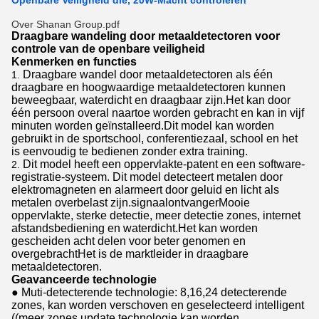
Openbare Veiligheid die, 20W-Macht controleren
Over Shanan Group.pdf
Draagbare wandeling door metaaldetectoren voor
controle van de openbare veiligheid
Kenmerken en functies
Draagbare wandel door metaaldetectoren als één
draagbare en hoogwaardige metaaldetectoren kunnen
beweegbaar, waterdicht en draagbaar zijn.Het kan door
één persoon overal naartoe worden gebracht en kan in vijf
minuten worden geïnstalleerd.Dit model kan worden
gebruikt in de sportschool, conferentiezaal, school en het
is eenvoudig te bedienen zonder extra training.
Dit model heeft een oppervlakte-patent en een software-
registratie-systeem. Dit model detecteert metalen door
elektromagneten en alarmeert door geluid en licht als
metalen overbelast zijn.signaalontvangerMooie
oppervlakte, sterke detectie, meer detectie zones, internet
afstandsbediening en waterdicht.Het kan worden
gescheiden acht delen voor beter genomen en
overgebrachtHet is de marktleider in draagbare
metaaldetectoren.
Geavanceerde technologie
● Muti-detecterende technologie: 8,16,24 detecterende
zones, kan worden verschoven en geselecteerd intelligent
((meer zones update technologie kan worden