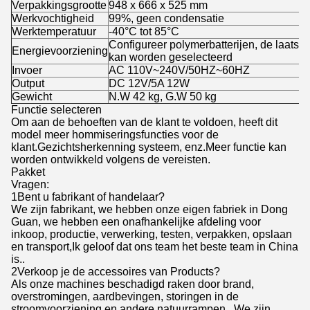
Verpakkingsgrootte
948 x 666 x 525 mm
Werkvochtigheid
99%, geen condensatie
Werktemperatuur
-40°C tot 85°C
Configureer polymerbatterijen, de laatste
Energievoorziening
kan worden geselecteerd
Invoer
AC 110V~240V/50HZ~60HZ
Output
DC 12V/5A 12W
Gewicht
N.W 42 kg, G.W 50 kg
Functie selecteren
Om aan de behoeften van de klant te voldoen, heeft dit
model meer hommiseringsfuncties voor de
klant.Gezichtsherkenning systeem, enz.Meer functie kan
worden ontwikkeld volgens de vereisten.
Pakket
Vragen:
1Bent u fabrikant of handelaar?
We zijn fabrikant, we hebben onze eigen fabriek in Dong
Guan, we hebben een onafhankelijke afdeling voor
inkoop, productie, verwerking, testen, verpakken, opslaan
en transport,Ik geloof dat ons team het beste team in China
is..
2Verkoop je de accessoires van Products?
Als onze machines beschadigd raken door brand,
overstromingen, aardbevingen, storingen in de
stroomvoorziening en andere natuurrampen...We zijn