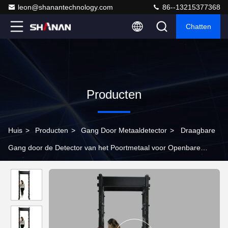
leon@shanantechnology.com
86--13215377368
Chatten
Producten
Huis
>
Producten
>
Gang Door Metaaldetector
>
Draagbare
Gang door de Detector van het Poortmetaal voor Openbare
Veiligheid die, 20W-Macht controleren