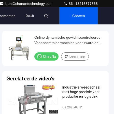
leon@shanantechnology.com
86--13215377368
nementen
Chatten
Dutch
Online dynamische gewichtscontroleerder
Voedseontroleermachine voor zware en
omvangrijke voorwerpen Breed bereik
Controleermachine met afwerper
Chat Nu
Leer meer
Gerelateerde video's
Industriële weegschaal
met hoge precisie voor
productie en logistiek
De Controleur van het transpor
2025-07-21
tbandgewicht
00:13