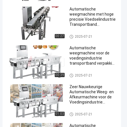
Automatische
weegmachine met hoge
precisie Voedselindustrie
Transportband
Checkweigher
Farmaceutische
De Controleur van het transpor
00:27
2025-07-21
en
producten
tbandgewicht
Automatische
weegmachine voor de
voedingsindustrie
transportband verpakking
checkweigher 300g-30kg
gewichtssorteermachine
De Controleur van het transpor
00:39
2025-07-21
tbandgewicht
Zeer Nauwkeurige
Automatische Weeg- en
Afkeurmachine voor de
Voedingsindustrie
Transportband
Checkweigher 300g-30kg
De Controleur van het transpor
01:03
2025-07-21
tbandgewicht
Automatische