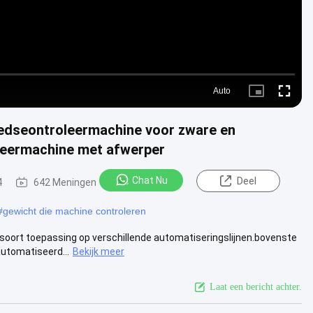
Auto
Picture-
Fullscre
in-
Picture
edseontroleermachine voor zware en
leermachine met afwerper
Chat Nu
Deel
4
642 Meningen
#
gewicht die machine controleren
oort toepassing op verschillende automatiseringslijnen.bovenste
utomatiseerd...
Bekijk meer
Laat een bericht achter.