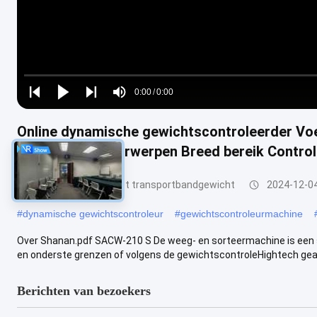
Loaded
:
0%
0:00
/
0:00
Play
Play
Play
Mute
Current
Duration
next
next
Online dynamische gewichtscontroleerder Vo
Time
omvangrijke voorwerpen Breed bereik Contro
De Controleur van het transportbandgewicht
2024-12-0
#
dynamische gewichtscontroleur
#
gewichtscontroleurmachine
Over Shanan.pdf SACW-210 S De weeg- en sorteermachine is een s
en onderste grenzen of volgens de gewichtscontroleHightech gea
Berichten van bezoekers