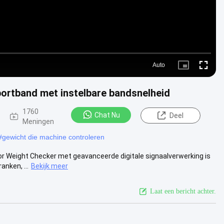
Auto
Picture-
Fullscre
in-
Picture
ortband met instelbare bandsnelheid
1760
Chat Nu
Deel
Meningen
#
gewicht die machine controleren
r Weight Checker met geavanceerde digitale signaalverwerking is
nken, ...
Bekijk meer
Laat een bericht achter.