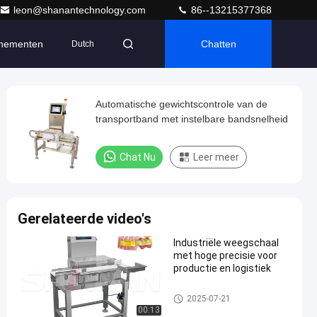
leon@shanantechnology.com
86--13215377368
nementen
Chatten
Dutch
Automatische gewichtscontrole van de
transportband met instelbare bandsnelheid
Chat Nu
Leer meer
Gerelateerde video's
Industriële weegschaal
met hoge precisie voor
productie en logistiek
De Controleur van het transpor
2025-07-21
tbandgewicht
00:13