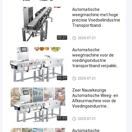
Automatische
weegmachine met hoge
precisie Voedselindustrie
Transportband
Checkweigher
Farmaceutische
De Controleur van het transpor
00:27
2025-07-21
en
producten
tbandgewicht
Automatische
weegmachine voor de
voedingsindustrie
transportband verpakking
checkweigher 300g-30kg
gewichtssorteermachine
De Controleur van het transpor
00:39
2025-07-21
tbandgewicht
Zeer Nauwkeurige
Automatische Weeg- en
Afkeurmachine voor de
Voedingsindustrie
Transportband
Checkweigher 300g-30kg
De Controleur van het transpor
01:03
2025-07-21
tbandgewicht
Automatische