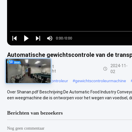
Loaded
:
0%
0:00
/
0:00
Play
Play
Play
Mute
Current
Duration
next
next
Automatische gewichtscontrole van de transp
Time
2024-11-
De Controleur van het
transportbandgewicht
02
#
dynamische gewichtscontroleur
#
gewichtscontroleurmachine
Over Shanan.pdf Beschrijving:De Automatic Food Industry Conveyo
een weegmachine die is ontworpen voor het wegen van voedsel, dra
Berichten van bezoekers
Nog geen commentaar