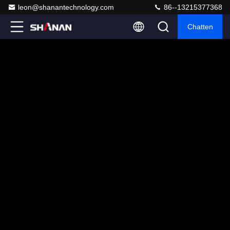
leon@shanantechnology.com
86--13215377368
Chatten