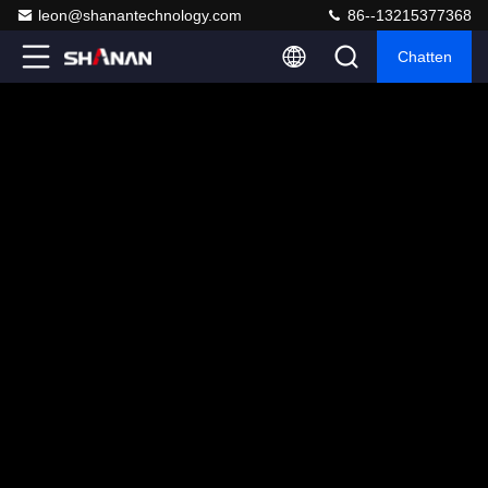
leon@shanantechnology.com
86--13215377368
Chatten