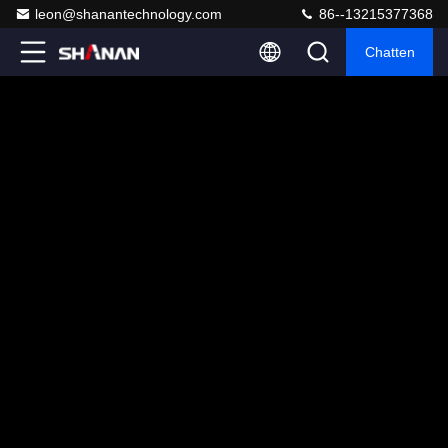
leon@shanantechnology.com
86--13215377368
Chatten