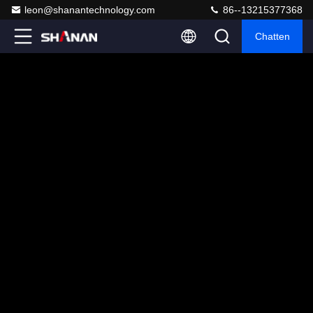
leon@shanantechnology.com
86--13215377368
Chatten