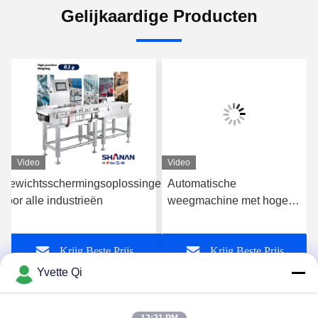
Gelijkaardige Producten
Video
Video
Gewichtsschermingsoplossingen
Automatische
voor alle industrieën
weegmachine met hoge
precisie
Krijg Beste Prijs
Krijg Beste Prijs
Yvette Qi