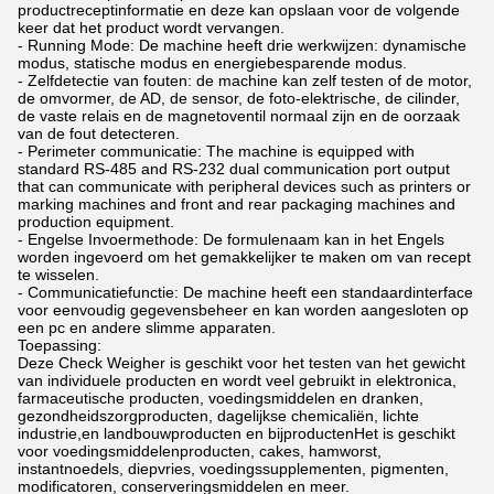
productreceptinformatie en deze kan opslaan voor de volgende
keer dat het product wordt vervangen.
- Running Mode: De machine heeft drie werkwijzen: dynamische
modus, statische modus en energiebesparende modus.
- Zelfdetectie van fouten: de machine kan zelf testen of de motor,
de omvormer, de AD, de sensor, de foto-elektrische, de cilinder,
de vaste relais en de magnetoventil normaal zijn en de oorzaak
van de fout detecteren.
- Perimeter communicatie: The machine is equipped with
standard RS-485 and RS-232 dual communication port output
that can communicate with peripheral devices such as printers or
marking machines and front and rear packaging machines and
production equipment.
- Engelse Invoermethode: De formulenaam kan in het Engels
worden ingevoerd om het gemakkelijker te maken om van recept
te wisselen.
- Communicatiefunctie: De machine heeft een standaardinterface
voor eenvoudig gegevensbeheer en kan worden aangesloten op
een pc en andere slimme apparaten.
Toepassing:
Deze Check Weigher is geschikt voor het testen van het gewicht
van individuele producten en wordt veel gebruikt in elektronica,
farmaceutische producten, voedingsmiddelen en dranken,
gezondheidszorgproducten, dagelijkse chemicaliën, lichte
industrie,en landbouwproducten en bijproductenHet is geschikt
voor voedingsmiddelenproducten, cakes, hamworst,
instantnoedels, diepvries, voedingssupplementen, pigmenten,
modificatoren, conserveringsmiddelen en meer.