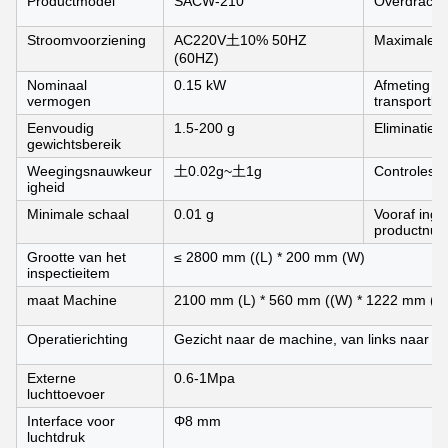
Productmodel
SACW-210
Overdracht
Stroomvoorziening
AC220V土10% 50HZ
Maximale s
(60HZ)
Nominaal
0.15 kW
Afmeting v
vermogen
transportb
Eenvoudig
1.5-200 g
Eliminatie
gewichtsbereik
Weegingsnauwkeur
土0.02g~土1g
Controlesy
igheid
Minimale schaal
0.01 g
Vooraf inge
productnu
Grootte van het
≤ 2800 mm ((L) * 200 mm (W)
inspectieitem
maat Machine
2100 mm (L) * 560 mm ((W) * 1222 mm (H
Operatierichting
Gezicht naar de machine, van links naar re
Externe
0.6-1Mpa
luchttoevoer
Interface voor
Φ8 mm
luchtdruk