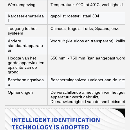
Werkomgeving
Temperatuur: 0°C tot 40°C, vochtigheid: 3
Karosseriemateriaa
gepolijst roestvrij staal 304
l
Toegang tot het
Chinees, Engels, Turks, Spaans, enz.
systeem
Andere
Voorruit (kleurloos en transparant), kalibra
standaardapparatu
ur
Hoogte van het
650 mm ~ 750 mm (kan aangepast worden
gordeloppervlak ten
opzichte van de
grond
Beschermingsnivea
Beschermingsniveau voldoet aan de intern
u
Opmerkingen
De verschillende afmetingen van het gete
apparatuur wordt gebruikt,
De nauwkeurigheid van de snelheidsmeter i