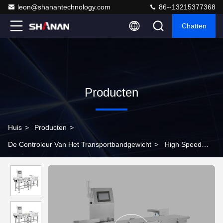
leon@shanantechnology.com
86--13215377368
Chatten
Producten
Huis
>
Producten
>
De Controleur Van Het Transportbandgewicht
>
High Speed
Check Weigher voor productielijnen Flasje kan Voedsel
Dynamische controle Gewicht