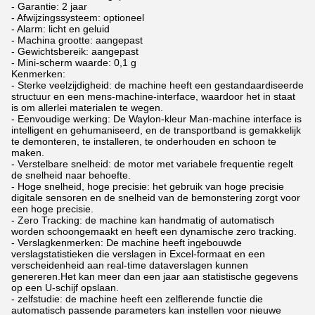
- Garantie: 2 jaar
- Afwijzingssysteem: optioneel
- Alarm: licht en geluid
- Machina grootte: aangepast
- Gewichtsbereik: aangepast
- Mini-scherm waarde: 0,1 g
Kenmerken:
- Sterke veelzijdigheid: de machine heeft een gestandaardiseerde
structuur en een mens-machine-interface, waardoor het in staat
is om allerlei materialen te wegen.
- Eenvoudige werking: De Waylon-kleur Man-machine interface is
intelligent en gehumaniseerd, en de transportband is gemakkelijk
te demonteren, te installeren, te onderhouden en schoon te
maken.
- Verstelbare snelheid: de motor met variabele frequentie regelt
de snelheid naar behoefte.
- Hoge snelheid, hoge precisie: het gebruik van hoge precisie
digitale sensoren en de snelheid van de bemonstering zorgt voor
een hoge precisie.
- Zero Tracking: de machine kan handmatig of automatisch
worden schoongemaakt en heeft een dynamische zero tracking.
- Verslagkenmerken: De machine heeft ingebouwde
verslagstatistieken die verslagen in Excel-formaat en een
verscheidenheid aan real-time dataverslagen kunnen
genereren.Het kan meer dan een jaar aan statistische gegevens
op een U-schijf opslaan.
- zelfstudie: de machine heeft een zelflerende functie die
automatisch passende parameters kan instellen voor nieuwe