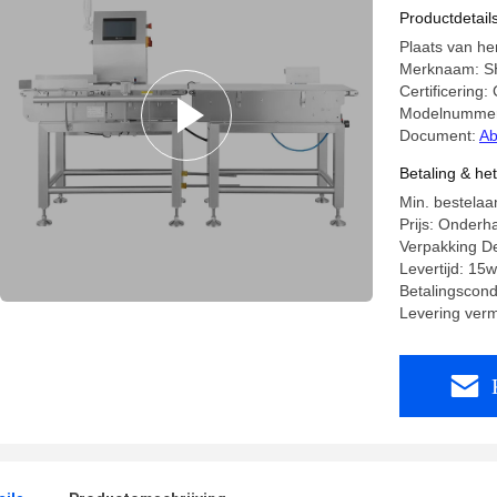
Dynamisc
Productdetail
afwerper
Plaats van he
Merknaam: 
Certificering:
Modelnummer:
Document:
Ab
Betaling & he
Min. bestelaan
Prijs: Onderh
Verpakking De
Levertijd: 15
Betalingscondi
Levering ver