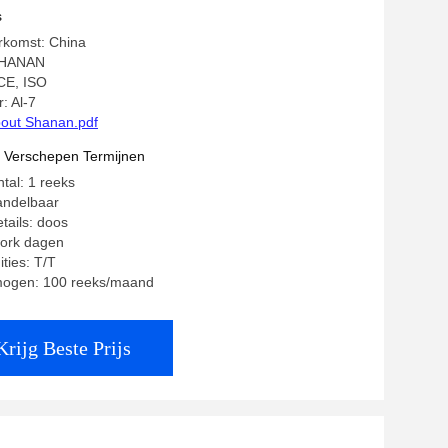
he transportband Checkweigher met
s
rkomst: China
SHANAN
 CE, ISO
 Al-7
out Shanan.pdf
t Verschepen Termijnen
tal: 1 reeks
andelbaar
tails: doos
work dagen
ties: T/T
mogen: 100 reeks/maand
Krijg Beste Prijs