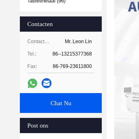
Tabletmetaal
(96)
Contacten
Contacten:
Mr. Leon Lin
Tel.:
86--13215377368
Fax:
86-769-23611800
Chat Nu
Post ons