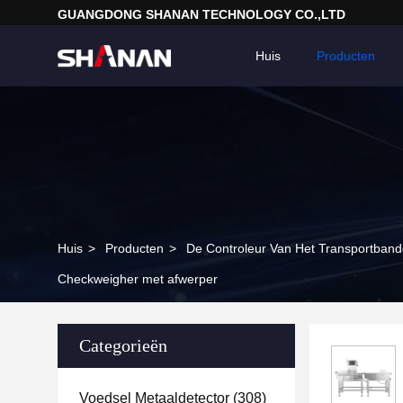
GUANGDONG SHANAN TECHNOLOGY CO.,LTD
Huis
Producten
Huis
>
Producten
>
De Controleur Van Het Transportband
Checkweigher met afwerper
Categorieën
Voedsel Metaaldetector
(308)