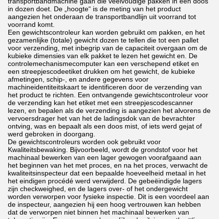
transportbandmachine gaan die veelvoudige pakken in een doos
in dozen doet. De „hoogte“ is de meting van het product
aangezien het onderaan de transportbandlijn uit voorrand tot
voorrand komt.
Een gewichtscontroleur kan worden gebruikt om pakken, en het
gezamenlijke (totale) gewicht dozen te tellen die tot een pallet
voor verzending, met inbegrip van de capaciteit overgaan om de
kubieke dimensies van elk pakket te lezen het gewicht en. De
controlemechanismecomputer kan een verschepend etiket en
een streepjescodeetiket drukken om het gewicht, de kubieke
afmetingen, schip-, en andere gegevens voor
machineidentiteitskaart te identificeren door de verzending van
het product te richten. Een ontvangende gewichtscontroleur voor
de verzending kan het etiket met een streepjescodescanner
lezen, en bepalen als de verzending is aangezien het alvorens de
vervoersdrager het van het de ladingsdok van de bevrachter
ontving, was en bepaalt als een doos mist, of iets werd gejat of
werd gebroken in doorgang.
De gewichtscontroleurs worden ook gebruikt voor
Kwaliteitsbewaking. Bijvoorbeeld, wordt de grondstof voor het
machinaal bewerken van een lager gewogen voorafgaand aan
het beginnen van het met proces, en na het proces, verwacht de
kwaliteitsinspecteur dat een bepaalde hoeveelheid metaal in het
het eindigen procédé werd verwijderd. De gebeëindigde lagers
zijn checkweighed, en de lagers over- of het ondergewicht
worden verworpen voor fysieke inspectie. Dit is een voordeel aan
de inspecteur, aangezien hij een hoog vertrouwen kan hebben
dat de verworpen niet binnen het machinaal bewerken van