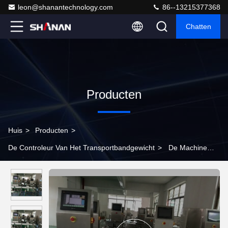
leon@shanantechnology.com
86--13215377368
Chatten
Producten
Huis
>
Producten
>
De Controleur Van Het Transportbandgewicht
>
De Machine
van de het Gewichtscontroleur van de hoge
Precisietransportband om sortere/Te wegen