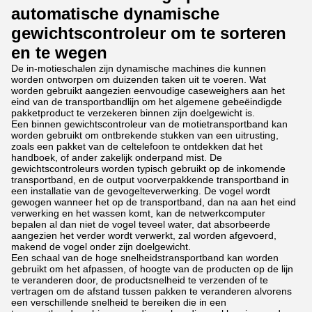
automatische dynamische
gewichtscontroleur om te sorteren
en te wegen
De in-motieschalen zijn dynamische machines die kunnen
worden ontworpen om duizenden taken uit te voeren. Wat
worden gebruikt aangezien eenvoudige caseweighers aan het
eind van de transportbandlijn om het algemene gebeëindigde
pakketproduct te verzekeren binnen zijn doelgewicht is.
Een binnen gewichtscontroleur van de motietransportband kan
worden gebruikt om ontbrekende stukken van een uitrusting,
zoals een pakket van de celtelefoon te ontdekken dat het
handboek, of ander zakelijk onderpand mist. De
gewichtscontroleurs worden typisch gebruikt op de inkomende
transportband, en de output voorverpakkende transportband in
een installatie van de gevogelteverwerking. De vogel wordt
gewogen wanneer het op de transportband, dan na aan het eind
verwerking en het wassen komt, kan de netwerkcomputer
bepalen al dan niet de vogel teveel water, dat absorbeerde
aangezien het verder wordt verwerkt, zal worden afgevoerd,
makend de vogel onder zijn doelgewicht.
Een schaal van de hoge snelheidstransportband kan worden
gebruikt om het afpassen, of hoogte van de producten op de lijn
te veranderen door, de productsnelheid te verzenden of te
vertragen om de afstand tussen pakken te veranderen alvorens
een verschillende snelheid te bereiken die in een