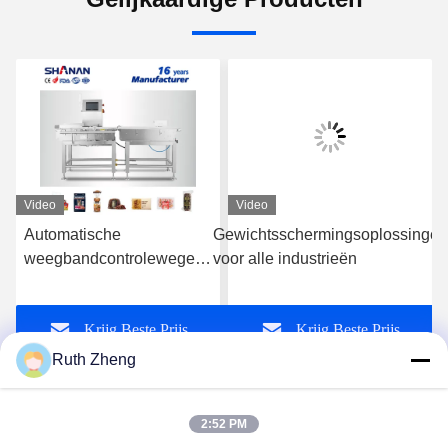
Video
Video
Automatische
Gewichtsschermingsoplossingen
weegbandcontroleweger
voor alle industrieën
fabrikant van
voedselverpakkingen
Krijg Beste Prijs
Krijg Beste Prijs
Ruth Zheng
2:52 PM