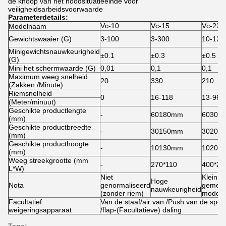
de knoop van het noodsituatieeinde voor
veiligheidsarbeidsvoorwaarde
Parameterdetails:
Vc-10
Vc-15
Vc-22
Modelnaam
Gewichtswaaier (G)
3-100
3-300
10-120
Minigewichtsnauwkeurigheid
±0.1
±0.3
±0.5
(G)
Mini het schermwaarde (G)
0,01
0,1
0,1
Maximum weeg snelheid
20
330
210
(Zakken /Minute)
Riemsnelheid
0
16-118
13-96
(Meter/minuut)
Geschikte productlengte
-
60180mm
60300
(mm)
Geschikte productbreedte
-
30150mm
30200
(mm)
Geschikte producthoogte
-
10130mm
10200
(mm)
Weeg streekgrootte (mm
-
270*110
400*22
L*W)
Niet
Klein
Hoge
Nota
genormaliseerd
gemeen
nauwkeurigheid
(zonder riem)
model
Facultatief
Van de staaf/air van /Push van de spel
weigeringsapparaat
/flap-(Facultatieve) daling