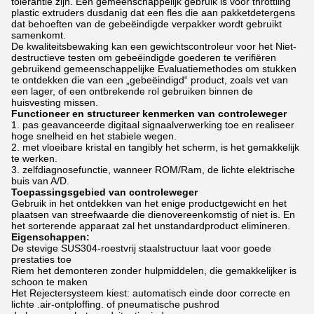
tolerantie zijn. Een gemeenschappelijk gebruik is voor throttling
plastic extruders dusdanig dat een fles die aan pakketdetergens
dat behoeften van de gebeëindigde verpakker wordt gebruikt
samenkomt.
De kwaliteitsbewaking kan een gewichtscontroleur voor het Niet-
destructieve testen om gebeëindigde goederen te verifiëren
gebruikend gemeenschappelijke Evaluatiemethodes om stukken
te ontdekken die van een „gebeëindigd“ product, zoals vet van
een lager, of een ontbrekende rol gebruiken binnen de
huisvesting missen.
Functioneer en structureer kenmerken van controleweger
1. pas geavanceerde digitaal signaalverwerking toe en realiseer
hoge snelheid en het stabiele wegen.
2. met vloeibare kristal en tangibly het scherm, is het gemakkelijk
te werken.
3. zelfdiagnosefunctie, wanneer ROM/Ram, de lichte elektrische
buis van A/D.
Toepassingsgebied van controleweger
Gebruik in het ontdekken van het enige productgewicht en het
plaatsen van streefwaarde die dienovereenkomstig of niet is. En
het sorterende apparaat zal het unstandardproduct elimineren.
Eigenschappen:
De stevige SUS304-roestvrij staalstructuur laat voor goede
prestaties toe
Riem het demonteren zonder hulpmiddelen, die gemakkelijker is
schoon te maken
Het Rejectersysteem kiest: automatisch einde door correcte en
lichte .air-ontploffing. of pneumatische pushrod