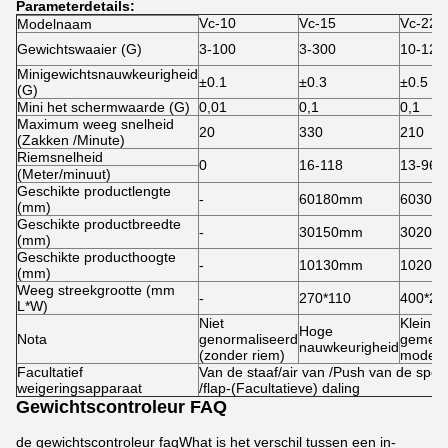
Parameterdetails:
Vc-10
Vc-15
Vc-22
Modelnaam
Gewichtswaaier (G)
3-100
3-300
10-120
Minigewichtsnauwkeurigheid
±0.1
±0.3
±0.5
(G)
Mini het schermwaarde (G)
0,01
0,1
0,1
Maximum weeg snelheid
20
330
210
(Zakken /Minute)
Riemsnelheid
0
16-118
13-96
(Meter/minuut)
Geschikte productlengte
-
60180mm
60300
(mm)
Geschikte productbreedte
-
30150mm
30200
(mm)
Geschikte producthoogte
-
10130mm
10200
(mm)
Weeg streekgrootte (mm
-
270*110
400*22
L*W)
Niet
Klein
Hoge
Nota
genormaliseerd
gemeen
nauwkeurigheid
(zonder riem)
model
Facultatief
Van de staaf/air van /Push van de spel
weigeringsapparaat
/flap-(Facultatieve) daling
Gewichtscontroleur FAQ
de gewichtscontroleur faqWhat is het verschil tussen een in-