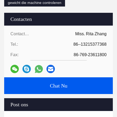
gewicht die machine controleren
Contacten
Contacten:
Miss. Rita Zhang
Tel.:
86--13215377368
Fax:
86-769-23611800
Chat Nu
Post ons