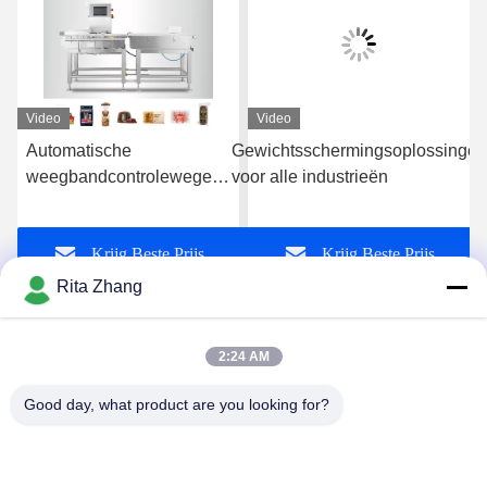
Video
Video
Automatische
Gewichtsschermingsoplossingen
weegbandcontroleweger
voor alle industrieën
fabrikant van
voedselverpakkingen
Krijg Beste Prijs
Krijg Beste Prijs
Rita Zhang
2:24 AM
Good day, what product are you looking for?
GUANGDONG SHANAN TECHNOLOGY
CO.,LTD
leon@shanantechnology.com