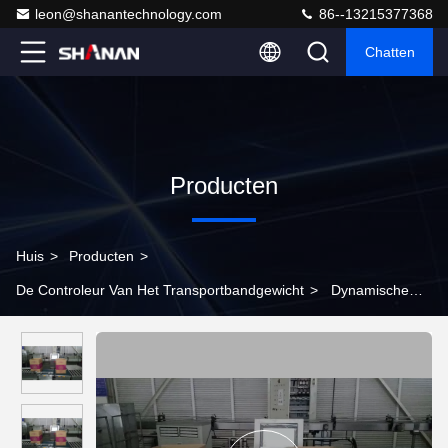
leon@shanantechnology.com
86--13215377368
Chatten
Producten
Huis
>
Producten
>
De Controleur Van Het Transportbandgewicht
>
Dynamische
Automatische Controle het Wegen Machines Hoge
Nauwkeurigheid met Betere Tolerantie