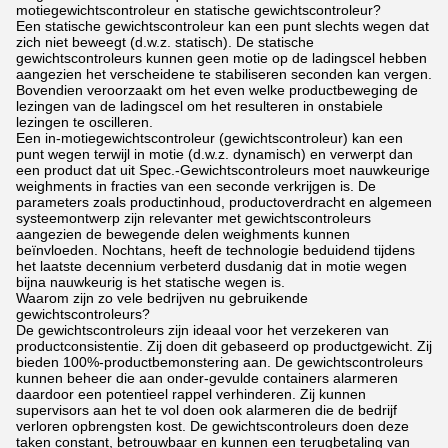
motiegewichtscontroleur en statische gewichtscontroleur?
Een statische gewichtscontroleur kan een punt slechts wegen dat
zich niet beweegt (d.w.z. statisch). De statische
gewichtscontroleurs kunnen geen motie op de ladingscel hebben
aangezien het verscheidene te stabiliseren seconden kan vergen.
Bovendien veroorzaakt om het even welke productbeweging de
lezingen van de ladingscel om het resulteren in onstabiele
lezingen te oscilleren.
Een in-motiegewichtscontroleur (gewichtscontroleur) kan een
punt wegen terwijl in motie (d.w.z. dynamisch) en verwerpt dan
een product dat uit Spec.-Gewichtscontroleurs moet nauwkeurige
weighments in fracties van een seconde verkrijgen is. De
parameters zoals productinhoud, productoverdracht en algemeen
systeemontwerp zijn relevanter met gewichtscontroleurs
aangezien de bewegende delen weighments kunnen
beïnvloeden. Nochtans, heeft de technologie beduidend tijdens
het laatste decennium verbeterd dusdanig dat in motie wegen
bijna nauwkeurig is het statische wegen is.
Waarom zijn zo vele bedrijven nu gebruikende
gewichtscontroleurs?
De gewichtscontroleurs zijn ideaal voor het verzekeren van
productconsistentie. Zij doen dit gebaseerd op productgewicht. Zij
bieden 100%-productbemonstering aan. De gewichtscontroleurs
kunnen beheer die aan onder-gevulde containers alarmeren
daardoor een potentieel rappel verhinderen. Zij kunnen
supervisors aan het te vol doen ook alarmeren die de bedrijf
verloren opbrengsten kost. De gewichtscontroleurs doen deze
taken constant, betrouwbaar en kunnen een terugbetaling van