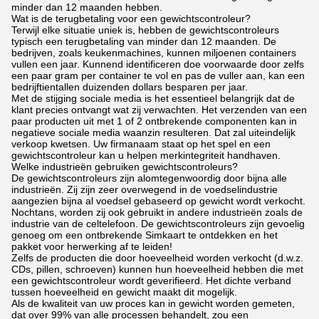
minder dan 12 maanden hebben.
Wat is de terugbetaling voor een gewichtscontroleur?
Terwijl elke situatie uniek is, hebben de gewichtscontroleurs
typisch een terugbetaling van minder dan 12 maanden. De
bedrijven, zoals keukenmachines, kunnen miljoenen containers
vullen een jaar. Kunnend identificeren doe voorwaarde door zelfs
een paar gram per container te vol en pas de vuller aan, kan een
bedrijftientallen duizenden dollars besparen per jaar.
Met de stijging sociale media is het essentieel belangrijk dat de
klant precies ontvangt wat zij verwachten. Het verzenden van een
paar producten uit met 1 of 2 ontbrekende componenten kan in
negatieve sociale media waanzin resulteren. Dat zal uiteindelijk
verkoop kwetsen. Uw firmanaam staat op het spel en een
gewichtscontroleur kan u helpen merkintegriteit handhaven.
Welke industrieën gebruiken gewichtscontroleurs?
De gewichtscontroleurs zijn alomtegenwoordig door bijna alle
industrieën. Zij zijn zeer overwegend in de voedselindustrie
aangezien bijna al voedsel gebaseerd op gewicht wordt verkocht.
Nochtans, worden zij ook gebruikt in andere industrieën zoals de
industrie van de celtelefoon. De gewichtscontroleurs zijn gevoelig
genoeg om een ontbrekende Simkaart te ontdekken en het
pakket voor herwerking af te leiden!
Zelfs de producten die door hoeveelheid worden verkocht (d.w.z.
CDs, pillen, schroeven) kunnen hun hoeveelheid hebben die met
een gewichtscontroleur wordt geverifieerd. Het dichte verband
tussen hoeveelheid en gewicht maakt dit mogelijk.
Als de kwaliteit van uw proces kan in gewicht worden gemeten,
dat over 99% van alle processen behandelt, zou een