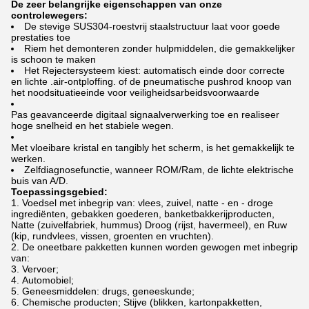
De zeer belangrijke eigenschappen van onze
controlewegers:
De stevige SUS304-roestvrij staalstructuur laat voor goede
prestaties toe
Riem het demonteren zonder hulpmiddelen, die gemakkelijker
is schoon te maken
Het Rejectersysteem kiest: automatisch einde door correcte
en lichte .air-ontploffing. of de pneumatische pushrod knoop van
het noodsituatieeinde voor veiligheidsarbeidsvoorwaarde
Pas geavanceerde digitaal signaalverwerking toe en realiseer
hoge snelheid en het stabiele wegen.
Met vloeibare kristal en tangibly het scherm, is het gemakkelijk te
werken.
Zelfdiagnosefunctie, wanneer ROM/Ram, de lichte elektrische
buis van A/D.
Toepassingsgebied:
Voedsel met inbegrip van: vlees, zuivel, natte - en - droge
ingrediënten, gebakken goederen, banketbakkerijproducten,
Natte (zuivelfabriek, hummus) Droog (rijst, havermeel), en Ruw
(kip, rundvlees, vissen, groenten en vruchten).
De oneetbare pakketten kunnen worden gewogen met inbegrip
van:
Vervoer;
Automobiel;
Geneesmiddelen: drugs, geneeskunde;
Chemische producten; Stijve (blikken, kartonpakketten,