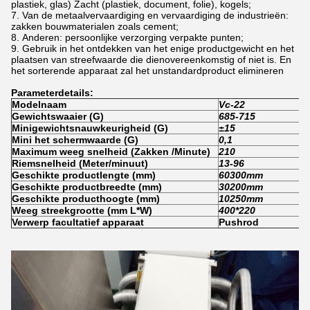
plastiek, glas) Zacht (plastiek, document, folie), kogels;
Van de metaalvervaardiging en vervaardiging de industrieën:
zakken bouwmaterialen zoals cement;
Anderen: persoonlijke verzorging verpakte punten;
Gebruik in het ontdekken van het enige productgewicht en het
plaatsen van streefwaarde die dienovereenkomstig of niet is. En
het sorterende apparaat zal het unstandardproduct elimineren
Parameterdetails:
Modelnaam
Vc-22
Gewichtswaaier (G)
685-715
Minigewichtsnauwkeurigheid (G)
±15
Mini het schermwaarde (G)
0,1
Maximum weeg snelheid (Zakken /Minute)
210
Riemsnelheid (Meter/minuut)
13-96
Geschikte productlengte (mm)
60300mm
Geschikte productbreedte (mm)
30200mm
Geschikte producthoogte (mm)
10250mm
Weeg streekgrootte (mm L*W)
400*220
Verwerp facultatief apparaat
Pushrod