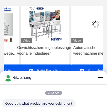
Video
Video
Gewichtsschermingsoplossingen
Automatische
voor alle industrieën
weegmachine met hoge
precisie
Krijg Beste Prijs
Krijg Beste Prijs
Rita Zhang
3:22 AM
Good day, what product are you looking for?
GUANGDONG SHANAN TECHNOLOGY