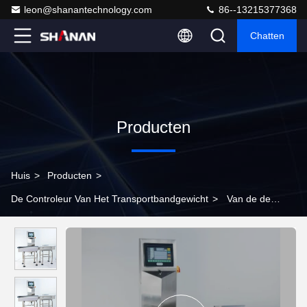
leon@shanantechnology.com
86--13215377368
Chatten
Producten
Huis
>
Producten
>
De Controleur Van Het Transportbandgewicht
>
Van de de
Schaaontrole van de hoge Precisie Dynamische Wegende
Transportband van de de Wegersproductregel de
Transportbandmachine