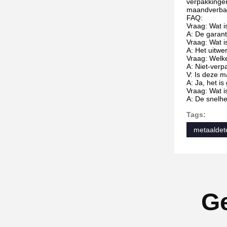
verpakkingen
maandverban
FAQ:
Vraag: Wat i
A: De garanti
Vraag: Wat i
A: Het uitwe
Vraag: Welk
A: Niet-verp
V: Is deze m
A: Ja, het i
Vraag: Wat i
A: De snelh
Tags:
metaaldete
Ge