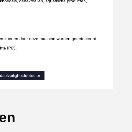
 knoedels, gehaktballen, aquatische producten,
ucten kunnen door deze machine worden gedetecteerd.
hte IP65.
dselveiligheiddetector
ten