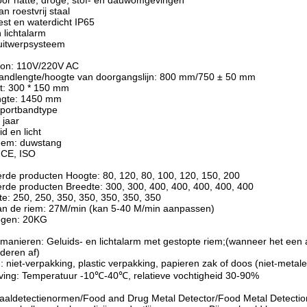
oor natte, droge, stof- en dauwomgevingen
n roestvrij staal
st en waterdicht IP65
 lichtalarm
uitwerpsysteem
ron: 110V/220V AC
bandlengte/hoogte van doorgangslijn: 800 mm/750 ± 50 mm
t: 300 * 150 mm
ngte: 1450 mm
sportbandtype
 jaar
id en licht
eem: duwstang
: CE, ISO
rde producten Hoogte: 80, 120, 80, 100, 120, 150, 200
rde producten Breedte: 300, 300, 400, 400, 400, 400, 400
e: 250, 250, 350, 350, 350, 350, 350
van de riem: 27M/min (kan 5-40 M/min aanpassen)
ogen: 20KG
manieren: Geluids- en lichtalarm met gestopte riem;(wanneer het een
deren af)
: niet-verpakking, plastic verpakking, papieren zak of doos (niet-metal
ing: Temperatuur -10℃-40℃, relatieve vochtigheid 30-90%
aldetectienormen/Food and Drug Metal Detector/Food Metal Detection 