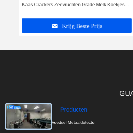
Kaas Crackers Zeevruchten Grade Melk Koekjes
Vlees Voedsel Metaaldetector CE Gecertificeerd
Krijg Beste Prijs
GUA
Producten
Voedsel Metaaldetector