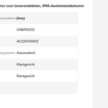
ctor voor levensmiddelen
,
IP65-dwelmmetaldetector
snauwkeurigheid:
Hoog
USB/RS232
AC220V/50HZ
gssysteem:
Automatisch
Klantgericht
Klantgericht