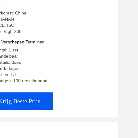
s
rkomst: China
SHANAN
 CE, ISO
: Vfgh-200
t Verschepen Termijnen
tal: 1 set
andelbaar
tails: doos
work dagen
ties: T/T
mogen: 100 reeks/maand
Krijg Beste Prijs