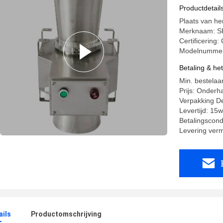
Productdetail
Plaats van he
Merknaam: 
Certificering:
Modelnummer
Betaling & he
Min. bestelaan
Prijs: Onderh
Verpakking De
Levertijd: 15
Betalingscondi
Levering ver
ails
Productomschrijving