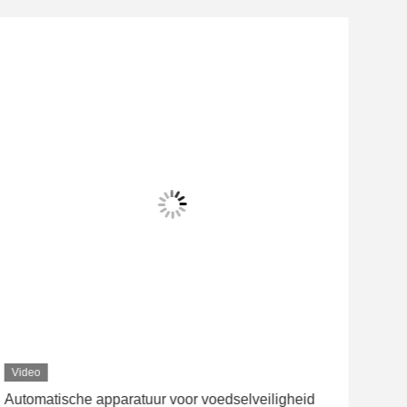
Video
Vid
Automatische apparatuur voor voedselveiligheid
CE-g