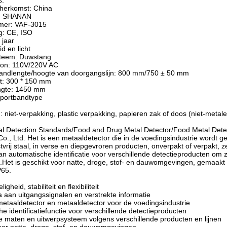
s:
 herkomst: China
: SHANAN
mer: VAF-3015
ng: CE, ISO
 jaar
id en licht
steem: Duwstang
ron: 110V/220V AC
bandlengte/hoogte van doorgangslijn: 800 mm/750 ± 50 mm
t: 300 * 150 mm
ngte: 1450 mm
sportbandtype
: niet-verpakking, plastic verpakking, papieren zak of doos (niet-metal
l Detection Standards/Food and Drug Metal Detector/Food Metal Det
o., Ltd. Het is een metaaldetector die in de voedingsindustrie wordt g
tvrij staal, in verse en diepgevroren producten, onverpakt of verpakt, z
van automatische identificatie voor verschillende detectieproducten om z
Het is geschikt voor natte, droge, stof- en dauwomgevingen, gemaakt v
P65.
gheid, stabiliteit en flexibiliteit
a aan uitgangssignalen en verstrekte informatie
metaaldetector en metaaldetector voor de voedingsindustrie
he identificatiefunctie voor verschillende detectieproducten
 maten en uitwerpsysteem volgens verschillende producten en lijnen