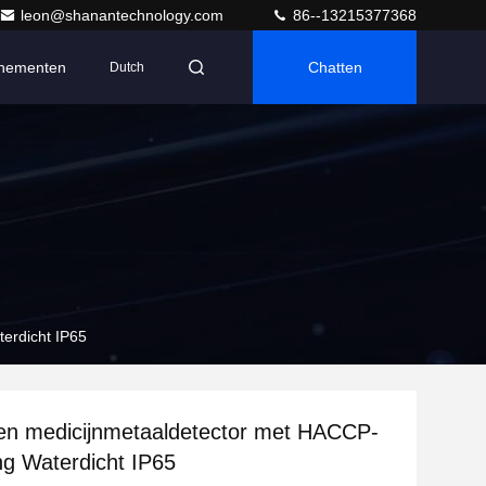
leon@shanantechnology.com
86--13215377368
nementen
Chatten
Dutch
terdicht IP65
en medicijnmetaaldetector met HACCP-
ing Waterdicht IP65