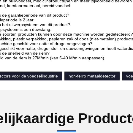
 en bulkvoedsel, medicijnproductlijnen en meer.Bijvoorbeeld bevroren
d, komfoormateriaal, bereid voedsel.
s de garantieperiode van dit product?
eperiode is 2 jaar.
s het uitwerpsysteem van dit product?
rpsysteem is een duwstang.
e soorten producten kunnen door deze machine worden gedetecteerd?
akking, plastic verpakking, papieren zak of doos (niet-metalen) prod
achine geschikt voor natte of droge omgevingen?
s geschikt voor natte, droge, stof- en dauwomgevingen en heeft waterdic
s de snelheid van de riem?
eid van de riem is 27M/min (kan 5-40 M/min aanpassen).
ctors voor de voedselindustrie
non-ferro metaaldetector
voe
lijkaardige Produc