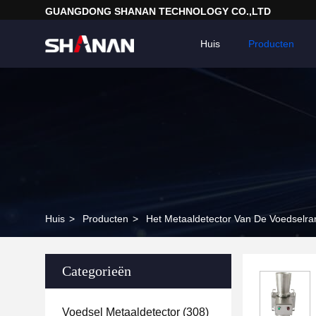
GUANGDONG SHANAN TECHNOLOGY CO.,LTD
Huis
Producten
Huis
>
Producten
>
Het Metaaldetector Van De Voedselra
Categorieën
Voedsel Metaaldetector
(308)