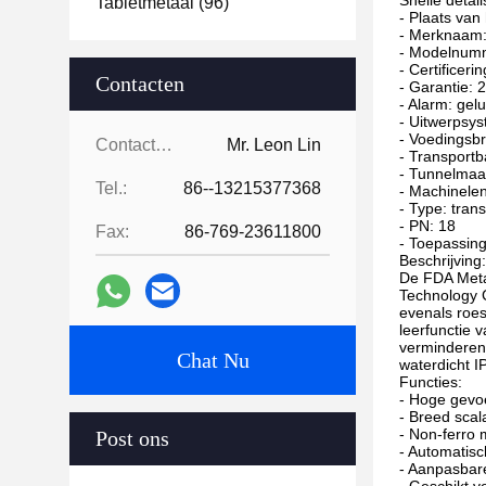
Snelle detail
Tabletmetaal
(96)
- Plaats van
- Merknaam
- Modelnum
- Certificeri
Contacten
- Garantie: 2
- Alarm: gelu
- Uitwerpsy
- Voedingsb
Contacten:
Mr. Leon Lin
- Transport
- Tunnelmaa
Tel.:
86--13215377368
- Machinele
- Type: tran
- PN: 18
Fax:
86-769-23611800
- Toepassing
Beschrijving:
De FDA Meta
Technology C
evenals roes
leerfunctie 
verminderen.
Chat Nu
waterdicht I
Functies:
- Hoge gevoeli
- Breed scal
- Non-ferro 
Post ons
- Automatisc
- Aanpasbare