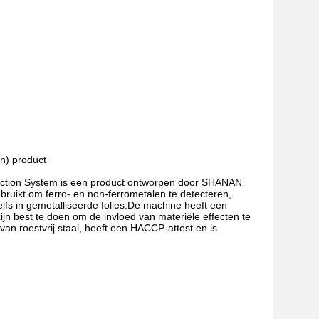
en) product
ection System is een product ontworpen door SHANAN
ebruikt om ferro- en non-ferrometalen te detecteren,
elfs in gemetalliseerde folies.De machine heeft een
ijn best te doen om de invloed van materiële effecten te
an roestvrij staal, heeft een HACCP-attest en is