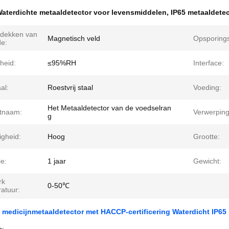
aterdichte metaaldetector voor levensmiddelen
,
IP65 metaaldete
tdekken van
Magnetisch veld
Opsporing
e:
heid:
≤95%RH
Interface:
al:
Roestvrij staal
Voeding:
Het Metaaldetector van de voedselran
tnaam:
Verwerpin
g
igheid:
Hoog
Grootte:
e:
1 jaar
Gewicht:
rk
0-50℃
atuur:
 medicijnmetaaldetector met HACCP-certificering Waterdicht IP65