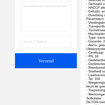
- Geschikt v
- Gemaakt va
- HACCP atte
- Geluids- en
- Duwstang 
Parameters:
- Voedingsb
- Transport
- Tunnelmaa
- Machinele
- Type: tran
- Garantie: 2
- Alarm: gelu
Uitwerpsyst
- Certificaat
- PN: 18
Verzend
- Gedetectee
- Gedetectee
- Riembreedt
- Snelheid 
- Laadverm
- Tel: 100
- Weigerings
keurt de goe
- Toepassing
- Werkomgev
Sollicitatie:
De FDA-meta