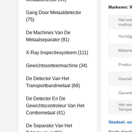
Markeren:
W
Gang Door Metaaldetector
(75)
Het on
method
De Machines Van De
Vochtig
Metaalseparator
(91)
Materia
X-Ray Inspectiesysteem
(111)
Produc
Gewichtssorteermachine
(34)
De Detector Van Het
Gevoel
Transportbandmetaal
(68)
Garanti
De Detector En De
Het we
Gewichtscontroleur Van Het
Temper
Combometaal
(41)
Voedsel- en
De Separator Van Het