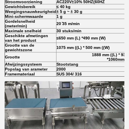
Stroomvoorziening
AC220V±10% 50HZ(60HZ
Gewichtsbereik
≤ 40 kg
Weegingsnauwkeurigheid
± 5 g ~ ± 30 g
Mini-schermwaarde
1 g
Gordelsnelheid
20 ̊35 m/min
(meter/min)
Maximale snelheid
30 stuks/min
Geschikte afmetingen
≤650 mm (L) *490 mm (W)
van het product
Grootte van de
1075 mm ((L) * 500 mm ((W)
gewichtszone
1888 mm ((L) * 935
Grootte
*1060mm(H
Afwijzingssysteem
Stootstang
P
opslag van arameter
2000
Framemateriaal
SUS 304/ 316