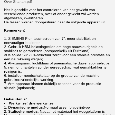
Over Shanan.pdf
Het is geschikt voor het controleren van het gewicht van
verschillende producten, over of onder gewicht zal worden
afgewezen, kwalificeren
De tassen worden doorgestuurd naar de volgende apparatuur.
Kenmerken:
1. SIEMENS P en touchscreen van 7", meer stabiliteit en
eenvoudiger bedienen;
2. Gebruik HBM-belastingcellen om hoge nauwkeurigheid en
stabiliteit te garanderen (oorspronkelijk uit Duitsland);
3De solide SUS304-structuur zorgt voor een stabiele prestatie en
een nauwkeurig wegen;
4. Afwijzingsarm, luchtblaas of pneumatische duwer voor selectie;
5. riem ontmantelen zonder gereedschap, wat gemakkelijker te
reinigen is;
6. installeer noodschakelaar op de grootte van de machine,
gebruikersvriendelijke werking;
7. Arm apparaat klanten duidelijk te tonen voor de productie
situatie (optioneel);
Gebeurtenis:
Werkwijze: drie werkwijze
Dynamische modus
:Normaal assemblagelijntype
Statische modus
: Nadat het materiaal het weegplatform is