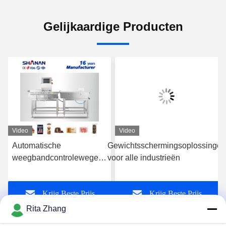
Gelijkaardige Producten
Video
Video
Automatische
Gewichtsschermingsoplossingen
weegbandcontroleweger
voor alle industrieën
fabrikant van
voedselverpakkingen
Krijg Beste Prijs
Krijg Beste Prijs
Rita Zhang