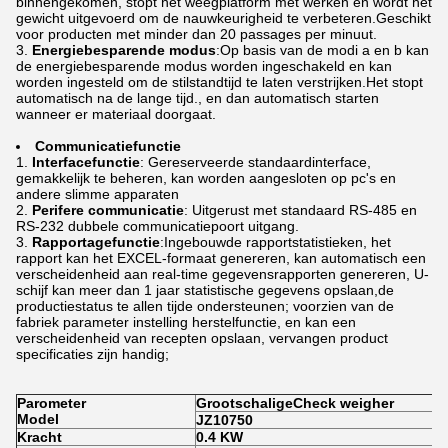
binnengekomen, stopt het weegplatform met werken en wordt het
gewicht uitgevoerd om de nauwkeurigheid te verbeteren.Geschikt
voor producten met minder dan 20 passages per minuut.
Energiebesparende modus
:Op basis van de modi a en b kan
de energiebesparende modus worden ingeschakeld en kan
worden ingesteld om de stilstandtijd te laten verstrijken.Het stopt
automatisch na de lange tijd., en dan automatisch starten
wanneer er materiaal doorgaat.
Communicatiefunctie
Interfacefunctie
: Gereserveerde standaardinterface,
gemakkelijk te beheren, kan worden aangesloten op pc's en
andere slimme apparaten
Perifere communicatie
: Uitgerust met standaard RS-485 en
RS-232 dubbele communicatiepoort uitgang.
Rapportagefunctie
:Ingebouwde rapportstatistieken, het
rapport kan het EXCEL-formaat genereren, kan automatisch een
verscheidenheid aan real-time gegevensrapporten genereren, U-
schijf kan meer dan 1 jaar statistische gegevens opslaan,de
productiestatus te allen tijde ondersteunen; voorzien van de
fabriek parameter instelling herstelfunctie, en kan een
verscheidenheid van recepten opslaan, vervangen product
specificaties zijn handig;
P
arometer
Grootschalige
Check weigher
Model
JZ
10750
Kracht
0.4 KW