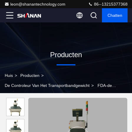
leon@shanantechnology.com
86--13215377368
Chatten
Producten
Huis
>
Producten
>
De Controleur Van Het Transportbandgewicht
>
FDA-de
Controleweger van de Voedsel Industriële Transportband tot 100
Kg Aangepaste Taal