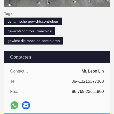
Tags:
dynamische gewichtscontroleur
gewichtscontroleurmachine
gewicht die machine controleren
Contacten
Contacten:
Mr. Leon Lin
Tel.:
86--13215377368
Fax:
86-769-23611800