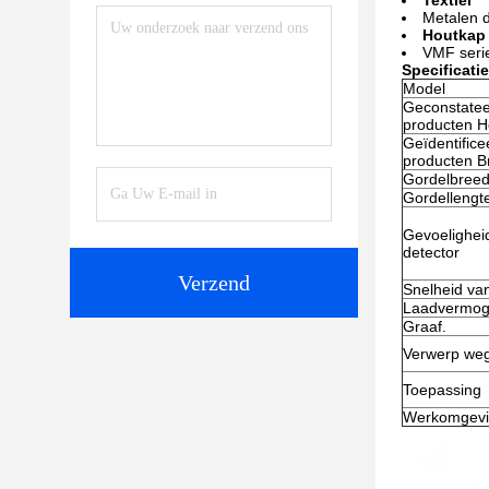
Textiel
Metalen d
Houtkap
VMF serie
Specificatie
Model
Geconstate
producten H
Geïdentifice
producten B
Gordelbreed
Gordellengt
Gevoelighei
detector
Verzend
Snelheid va
Laadvermo
Graaf.
Verwerp we
Toepassing
Werkomgev