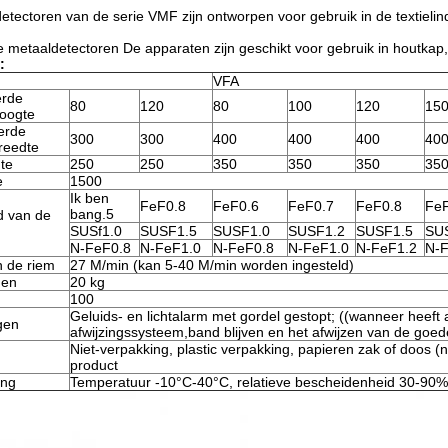
etectoren van de serie VMF zijn ontworpen voor gebruik in de textielin
 metaaldetectoren De apparaten zijn geschikt voor gebruik in houtka
:
VFA
erde
80
120
80
100
120
15
oogte
erde
300
300
400
400
400
40
reedte
te
250
250
350
350
350
35
e
1500
Ik ben
FeF0.8
FeF0.6
FeF0.7
FeF0.8
FeF
bang.5
d van de
SUSf1.0
SUSF1.5
SUSF1.0
SUSF1.2
SUSF1.5
SU
N-FeF0.8
N-FeF1.0
N-FeF0.8
N-FeF1.0
N-FeF1.2
N-F
n de riem
27 M/min (kan 5-40 M/min worden ingesteld)
gen
20 kg
100
Geluids- en lichtalarm met gordel gestopt; ((wanneer heeft
gen
afwijzingssysteem,band blijven en het afwijzen van de goed
Niet-verpakking, plastic verpakking, papieren zak of doos (
product
ing
Temperatuur -10°C-40°C, relatieve bescheidenheid 30-90%