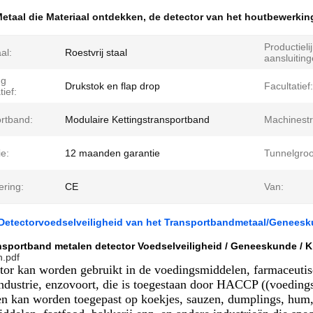
etaal die Materiaal ontdekken
,
de detector van het houtbewerkin
Productieli
al:
Roestvrij staal
aansluiting
ng
Drukstok en flap drop
Facultatief:
tief:
ortband:
Modulaire Kettingstransportband
Machinestr
e:
12 maanden garantie
Tunnelgroo
ering:
CE
Van:
 Detectorvoedselveiligheid van het Transportbandmetaal/Geneesk
ansportband metalen detector Voedselveiligheid / Geneeskunde / K
.pdf
tor kan worden gebruikt in de voedingsmiddelen, farmaceutisc
ndustrie, enzovoort, die is toegestaan door HACCP ((voeding
,en kan worden toegepast op koekjes, sauzen, dumplings, hum, 