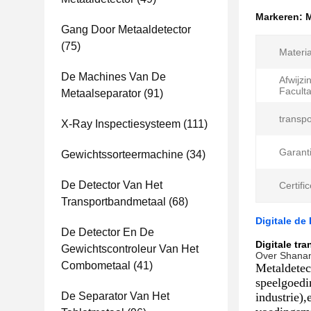
Markeren:
M
Gang Door Metaaldetector
(75)
Materia
De Machines Van De
Afwijzi
Faculta
Metaalseparator
(91)
transp
X-Ray Inspectiesysteem
(111)
Garanti
Gewichtssorteermachine
(34)
De Detector Van Het
Certific
Transportbandmetaal
(68)
Digitale de
De Detector En De
Digitale tr
Gewichtscontroleur Van Het
Over Shanan
Combometaal
(41)
Metaldetec
speelgoedi
De Separator Van Het
industrie)