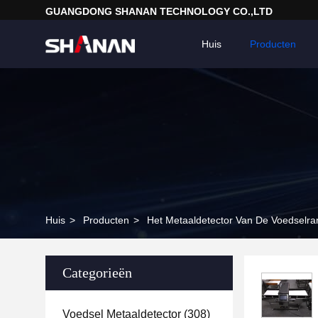
GUANGDONG SHANAN TECHNOLOGY CO.,LTD
Huis
Producten
Huis
>
Producten
>
Het Metaaldetector Van De Voedselra
Categorieën
Voedsel Metaaldetector
(308)