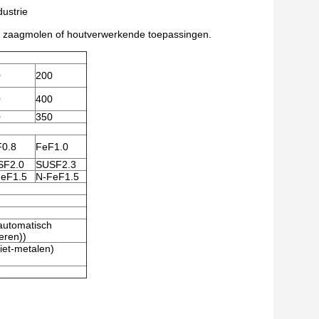
dustrie
p, zaagmolen of houtverwerkende toepassingen.
0
200
0
400
0
350
0.8
FeF1.0
SF2.0
SUSF2.3
eF1.5
N-FeF1.5
 automatisch
eren))
niet-metalen)