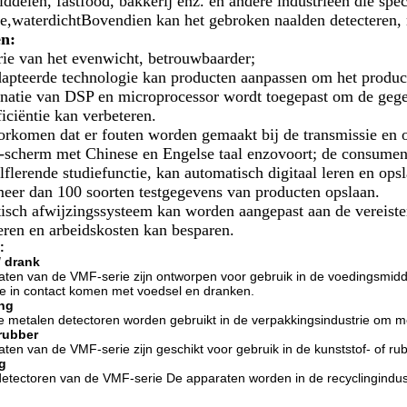
ddelen, fastfood, bakkerij enz. en andere industrieën die spec
tie,waterdichtBovendien kan het gebroken naalden detecteren
n:
rie van het evenwicht, betrouwbaarder;
apteerde technologie kan producten aanpassen om het product e
atie van DSP en microprocessor wordt toegepast om de gegeve
ficiëntie kan verbeteren.
rkomen dat er fouten worden gemaakt bij de transmissie en o
-scherm met Chinese en Engelse taal enzovoort; de consument
lflerende studiefunctie, kan automatisch digitaal leren en opsl
eer dan 100 soorten testgegevens van producten opslaan.
isch afwijzingssysteem kan worden aangepast aan de vereisten
eren en arbeidskosten kan besparen.
:
/ drank
ten van de VMF-serie zijn ontworpen voor gebruik in de voedingsmid
e in contact komen met voedsel en dranken.
ng
 metalen detectoren worden gebruikt in de verpakkingsindustrie om me
 rubber
ten van de VMF-serie zijn geschikt voor gebruik in de kunststof- of ru
g
etectoren van de VMF-serie De apparaten worden in de recyclingindustr