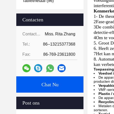
voedingsmi
Tabletmetaal
(96)
interferen
Kenmerke
1- De theo
Contacten
2Fase-gead
3De combin
detectie-ef
Contacten:
Miss. Rita Zhang
4Om te voo
5. Groot D
Tel.:
86--13215377368
6. Heeft ze
7Het kan m
Fax:
86-769-23611800
8. Automat
kan verbet
Toepassing
Voedsel 
De appara
producten di
Chat Nu
Verpakki
VMF-serie
Plastic /
De appara
Recyclin
Post ons
Metalen d
sorteren.