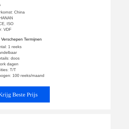
s
rkomst: China
SHANAN
 CE, ISO
: VDF
t Verschepen Termijnen
tal: 1 reeks
andelbaar
tails: doos
work dagen
ties: T/T
mogen: 100 reeks/maand
Krijg Beste Prijs