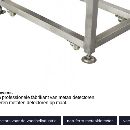
gevens:
n professionele fabrikant van metaaldetectoren.
ren metalen detectoren op maat.
ctors voor de voedselindustrie
non-ferro metaaldetector
voe