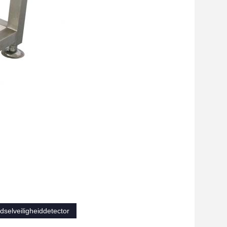
dselveiligheiddetector