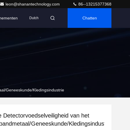
leon@shanantechnology.com
86--13215377368
nementen
Chatten
Dutch
taal/Geneeskunde/Kledingsindustrie
e Detectorvoedselveiligheid van het
bandmetaal/Geneeskunde/Kledingsindustrie