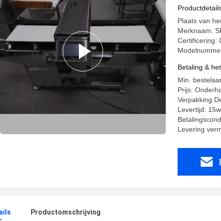
Productdetail
Plaats van he
Merknaam: 
Certificering:
Modelnummer
Betaling & he
Min. bestelaan
Prijs: Onderh
Verpakking De
Levertijd: 15
Betalingscondi
Levering ver
ails
Productomschrijving