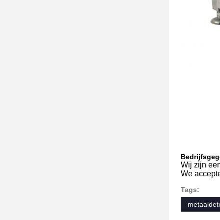
Bedrijfsge
Wij zijn ee
We accepte
Tags:
metaaldete