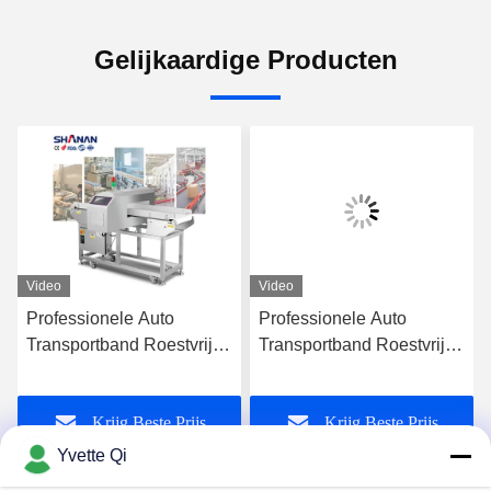
Gelijkaardige Producten
Video
Video
Professionele Auto
Professionele Auto
Transportband Roestvrij
Transportband Roestvrij
Staal Kaas Crackers
Staal Kaas Crackers
Zeevruchten Grade Melk
Zeevruchten Grade Melk
Krijg Beste Prijs
Krijg Beste Prijs
Koekjes Vlees Voedsel
Koekjes Vlees Voedsel
Metaaldetector CE
Metaaldetector CE
Yvette Qi
Gecertificeerd
Gecertificeerd