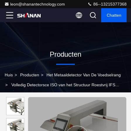
leon@shanantechnology.com
86--13215377368
Chatten
Producten
Huis
>
Producten
>
Het Metaaldetector Van De Voedselrang
>
Volledig Detectorsce ISO van het Structuur Roestvrij IFS
HACCP van 304 Industrieel Metaal