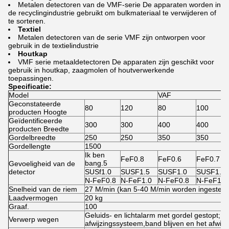
Metalen detectoren van de VMF-serie De apparaten worden in
de recyclingindustrie gebruikt om bulkmateriaal te verwijderen of
te sorteren.
Textiel
Metalen detectoren van de serie VMF zijn ontworpen voor
gebruik in de textielindustrie
Houtkap
VMF serie metaaldetectoren De apparaten zijn geschikt voor
gebruik in houtkap, zaagmolen of houtverwerkende
toepassingen.
Specificatie:
Model
VAF
Geconstateerde
80
120
80
100
producten Hoogte
Geïdentificeerde
300
300
400
400
producten Breedte
Gordelbreedte
250
250
350
350
Gordellengte
1500
Ik ben
FeF0.8
FeF0.6
FeF0.7
bang.5
Gevoeligheid van de
detector
SUSf1.0
SUSF1.5
SUSF1.0
SUSF1.2
N-FeF0.8
N-FeF1.0
N-FeF0.8
N-FeF1.0
Snelheid van de riem
27 M/min (kan 5-40 M/min worden ingesteld
Laadvermogen
20 kg
Graaf.
100
Geluids- en lichtalarm met gordel gestopt; 
Verwerp wegen
afwijzingssysteem,band blijven en het afwij